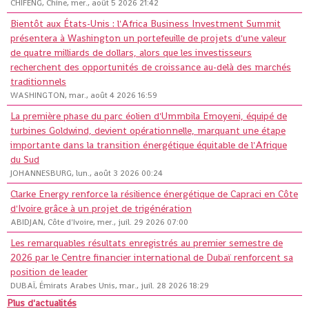
CHIFENG, Chine, mer., août 5 2026 21:42
Bientôt aux États-Unis : l'Africa Business Investment Summit
présentera à Washington un portefeuille de projets d'une valeur
de quatre milliards de dollars, alors que les investisseurs
recherchent des opportunités de croissance au-delà des marchés
traditionnels
WASHINGTON, mar., août 4 2026 16:59
La première phase du parc éolien d'Ummbila Emoyeni, équipé de
turbines Goldwind, devient opérationnelle, marquant une étape
importante dans la transition énergétique équitable de l'Afrique
du Sud
JOHANNESBURG, lun., août 3 2026 00:24
Clarke Energy renforce la résilience énergétique de Capraci en Côte
d'Ivoire grâce à un projet de trigénération
ABIDJAN, Côte d'Ivoire, mer., juil. 29 2026 07:00
Les remarquables résultats enregistrés au premier semestre de
2026 par le Centre financier international de Dubaï renforcent sa
position de leader
DUBAÏ, Émirats Arabes Unis, mar., juil. 28 2026 18:29
Plus d'actualités