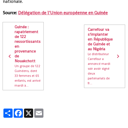
nationale.
Source:
Délégation de l’Union européenne en Guinée
Guinée :
Carrefour va
rapatriement
s'implanter
de 122
en République
ressortissants
de Guinée et
en
au Nigéria
provenance
Le distributeur
de
Carrefour a
Nouakchott
annoncé mardi
Un groupe de 122
soir avoir signé
Guinéens, dont
deux
33 femmes et 65
partenariats de
enfants, est arrivé
fr...
mardi à...
Partager
Facebook
X
Email