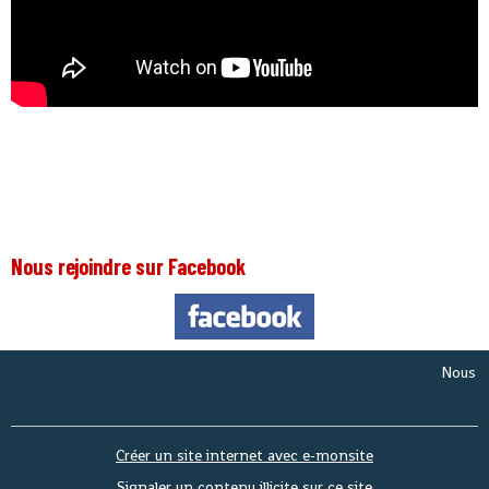
Nous rejoindre sur Facebook
Nous somm
Créer un site internet avec e-monsite
Signaler un contenu illicite sur ce site