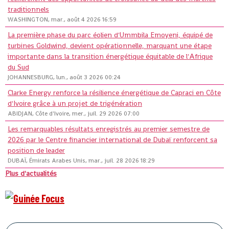
traditionnels
WASHINGTON, mar., août 4 2026 16:59
La première phase du parc éolien d'Ummbila Emoyeni, équipé de
turbines Goldwind, devient opérationnelle, marquant une étape
importante dans la transition énergétique équitable de l'Afrique
du Sud
JOHANNESBURG, lun., août 3 2026 00:24
Clarke Energy renforce la résilience énergétique de Capraci en Côte
d'Ivoire grâce à un projet de trigénération
ABIDJAN, Côte d'Ivoire, mer., juil. 29 2026 07:00
Les remarquables résultats enregistrés au premier semestre de
2026 par le Centre financier international de Dubaï renforcent sa
position de leader
DUBAÏ, Émirats Arabes Unis, mar., juil. 28 2026 18:29
Plus d'actualités