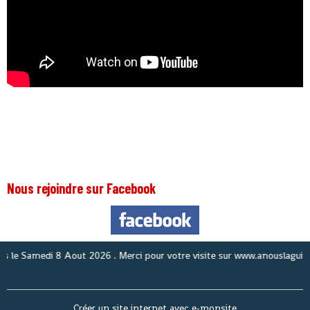
Nous rejoindre sur Facebook
Nou
Créer un site internet avec e-monsite