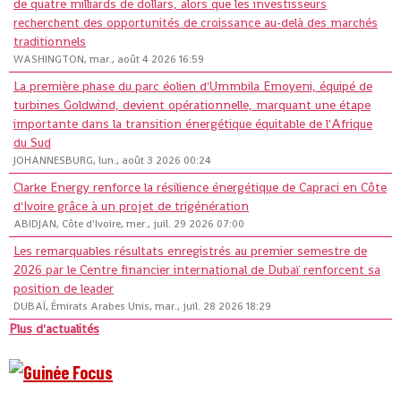
de quatre milliards de dollars, alors que les investisseurs
recherchent des opportunités de croissance au-delà des marchés
traditionnels
WASHINGTON, mar., août 4 2026 16:59
La première phase du parc éolien d'Ummbila Emoyeni, équipé de
turbines Goldwind, devient opérationnelle, marquant une étape
importante dans la transition énergétique équitable de l'Afrique
du Sud
JOHANNESBURG, lun., août 3 2026 00:24
Clarke Energy renforce la résilience énergétique de Capraci en Côte
d'Ivoire grâce à un projet de trigénération
ABIDJAN, Côte d'Ivoire, mer., juil. 29 2026 07:00
Les remarquables résultats enregistrés au premier semestre de
2026 par le Centre financier international de Dubaï renforcent sa
position de leader
DUBAÏ, Émirats Arabes Unis, mar., juil. 28 2026 18:29
Plus d'actualités