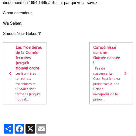
dinde noire en 1884-1885 à Berlin, par qui vous savez.
A bon entendeur,
Wa Salam.
m
Saïdou Nour Bokou
Les frontières
Condé hissé
de la Guinée
sur une
fermées
Guinée cassée
jusqu'à
!
nouvel ordre
Pas de
Les frontières
suspense. La
terrestres,
Cour Suprême va
maritimes et
proclamer Alpha
fluviales sont
Condé
fermées jusqu'à
vainqueur de la
nouvel...
pr&ea...
Partager
Facebook
X
Email