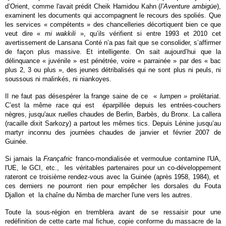
d’Orient, comme l'avait prédit Cheik Hamidou Kahn (
l’Aventure ambigüe
),
examinent les documents qui accompagnent le recours des spoliés. Que
les services « compétents » des chancelleries décortiquent bien ce que
veut dire «
mi wakkili
», qu’ils vérifient si entre 1993 et 2010 cet
avertissement de Lansana Conté n’a pas fait que se consolider, s’affirmer
de façon plus massive. Et intelligente. On sait aujourd’hui que la
délinquance « juvénile » est pénétrée, voire « parrainée » par des « bac
plus 2, 3 ou plus », des jeunes détribalisés qui ne sont plus ni peuls, ni
soussous ni malinkés, ni niankoyes.
Il ne faut pas désespérer la frange saine de ce «
lumpen »
prolétariat.
C’est la même race qui est éparpillée depuis les entrées-couchers
nègres, jusqu'aux ruelles chaudes de Berlin, Barbès, du Bronx. La callera
(racaille dixit Sarkozy) a partout les mêmes tics. Depuis Lénine jusqu’au
martyr inconnu des journées chaudes de janvier et février 2007 de
Guinée.
Si jamais la
Françafric
franco-mondialisée et vermoulue contamine l'UA,
l'UE, le GCI, etc., les véritables partenaires pour un co-développement
rateront ce troisième rendez-vous avec la Guinée (après 1958, 1984), et
ces derniers ne pourront rien pour empêcher les dorsales du Fouta
Djallon et la chaîne du Nimba de marcher l'une vers les autres.
Toute la sous-région en tremblera avant de se ressaisir pour une
redéfinition de cette carte mal fichue, copie conforme du massacre de la