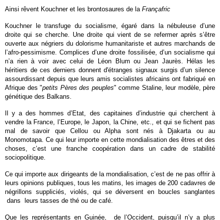
Ainsi rêvent Kouchner et les brontosaures de la
Françafric
Kouchner le transfuge du socialisme, égaré dans la nébuleuse d’une
droite qui se cherche. Une droite qui vient de se refermer après s’être
ouverte aux négriers du dolorisme humanitariste et autres marchands de
l’afro-pessimisme. Complices d’une droite fossilisée, d’un socialisme qui
n’a rien à voir avec celui de Léon Blum ou Jean Jaurès. Hélas les
héritiers de ces derniers donnent d'étranges signaux surgis d’un silence
assourdissant depuis que leurs amis socialistes africains ont fabriqué en
Afrique des "
petits Pères des peuples
" comme Staline, leur modèle, père
génétique des Balkans.
Il y a des hommes d’Etat, des capitaines d’industrie qui cherchent à
vendre la France, l’Europe, le Japon, la Chine, etc., et qui se fichent pas
mal de savoir que Cellou ou Alpha sont nés à Djakarta ou au
Monomotapa. Ce qui leur importe en cette mondialisation des êtres et des
choses, c’est une franche coopération dans un cadre de stabilité
sociopolitique.
Ce qui importe aux dirigeants de la mondialisation, c’est de ne pas offrir à
leurs opinions publiques, tous les matins, les images de 200 cadavres de
négrillons suppliciés, violés, qui se déversent en boucles sanglantes
dans leurs tasses de thé ou de café.
Que les représentants en Guinée, de l’Occident, puisqu’il n’y a plus