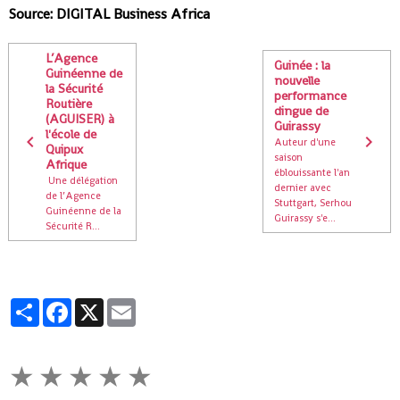
Source: DIGITAL Business Africa
L’Agence
Guinée : la
Guinéenne de
nouvelle
la Sécurité
performance
Routière
dingue de
(AGUISER) à
Guirassy
l'école de
Auteur d'une
Quipux
saison
Afrique
éblouissante l'an
Une délégation
dernier avec
de l’Agence
Stuttgart, Serhou
Guinéenne de la
Guirassy s'e...
Sécurité R...
Partager
Facebook
X
Email
★
★
★
★
★