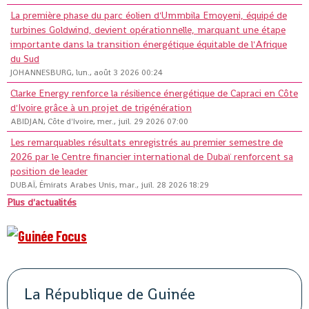
La première phase du parc éolien d'Ummbila Emoyeni, équipé de
turbines Goldwind, devient opérationnelle, marquant une étape
importante dans la transition énergétique équitable de l'Afrique
du Sud
JOHANNESBURG, lun., août 3 2026 00:24
Clarke Energy renforce la résilience énergétique de Capraci en Côte
d'Ivoire grâce à un projet de trigénération
ABIDJAN, Côte d'Ivoire, mer., juil. 29 2026 07:00
Les remarquables résultats enregistrés au premier semestre de
2026 par le Centre financier international de Dubaï renforcent sa
position de leader
DUBAÏ, Émirats Arabes Unis, mar., juil. 28 2026 18:29
Plus d'actualités
La République de Guinée