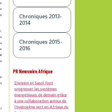
te
ne
Chroniques 2013-
ui
2014
e.
es
Chroniques 2015-
is
2016
re
ré
as
PR Newswire Afrique
nt
Envision et Sasol font
es
progresser les systèmes
énergétiques de demain grâce
à une collaboration autour de
l'hydrogène vert en Afrique du
 ?