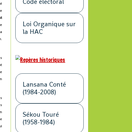
Code électoral
dé
le
st
Loi Organique sur
le
la HAC
ha
n.
ns
nt
de
un
Lansana Conté
(1984-2008)
us
us
on
Sékou Touré
de
(1958-1984)
ui