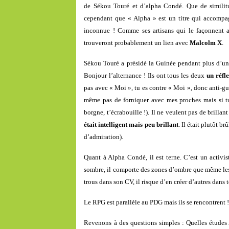
de Sékou Touré et d’alpha Condé. Que de similitude
cependant que « Alpha » est un titre qui accomp
inconnue ! Comme ses artisans qui le façonnent au
trouveront probablement un lien avec
Malcolm X
.
Sékou Touré a présidé la Guinée pendant plus d’un 
Bonjour l’alternance ! Ils ont tous les deux
un réfl
pas avec « Moi », tu es contre « Moi », donc anti-gui
même pas de forniquer avec mes proches mais si tu
borgne, t’écrabouille !). Il ne veulent pas de brillan
était intelligent mais peu brillant
. Il était plutôt b
d’admiration).
Quant à Alpha Condé, il est terne. C’est un activis
sombre, il comporte des zones d’ombre que même les l
trous dans son CV, il risque d’en créer d’autres dans t
Le RPG est parallèle au PDG mais ils se rencontrent 
Revenons à des questions simples : Quelles études A