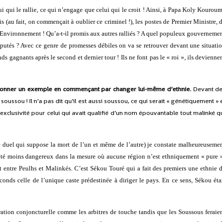
ui qui le rallie, ce qui n’engage que celui qui le croit ! Ainsi, à Papa Koly Kourou
is (au fait, on commençait à oublier ce criminel !), les postes de Premier Ministre, 
l’Environnement ! Qu’a-t-il promis aux autres ralliés ? A quel populeux gouverneme
putés ? Avec ce genre de promesses débiles on va se retrouver devant une situati
ds gagnants après le second et dernier tour ! Ils ne font pas le « roi », ils devienne
e donner un exemple en commençant par changer lui-même d’ethnie.
Devant d
ussou ! Il n’a pas dit qu’il est aussi soussou, ce qui serait « génétiquement » 
 exclusivité pour celui qui avait qualifié d’un nom épouvantable tout malinké q
e duel qui suppose la mort de l’un et même de l’autre) je constate malheureuseme
t été moins dangereux dans la mesure où aucune région n’est ethniquement « pure 
it entre Peulhs et Malinkés. C’est Sékou Touré qui a fait des premiers une ethnie 
nds celle de l’unique caste prédestinée à diriger le pays. En ce sens, Sékou éta
uration conjoncturelle comme les arbitres de touche tandis que les Soussous feraie