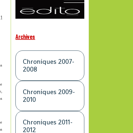
1
Archives
Chroniques 2007-
ns
2008
le
Chroniques 2009-
e,
2010
ns
Chroniques 2011-
ue
2012
as