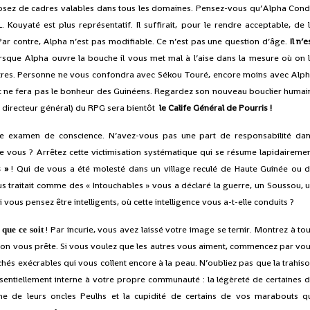
osez de cadres valables dans tous les domaines. Pensez-vous qu’Alpha Con
L. Kouyaté est plus représentatif. Il suffirait, pour le rendre acceptable, de 
ar contre, Alpha n’est pas modifiable. Ce n’est pas une question d’âge.
Il n’e
rsque Alpha ouvre la bouche il vous met mal à l’aise dans la mesure où on 
tres. Personne ne vous confondra avec Sékou Touré, encore moins avec Alp
ut et ne fera pas le bonheur des Guinéens. Regardez son nouveau bouclier humai
t directeur général) du RPG sera
bientôt
le Calife Général de Pourris !
otre examen de conscience. N’avez-vous pas une part de responsabilité da
de vous ? Arrêtez cette victimisation systématique qui se résume lapidaireme
 »
! Qui de vous a été molesté dans un village reculé de Haute Guinée ou 
s traitait comme des « Intouchables » vous a déclaré la guerre, un Soussou, 
vous pensez être intelligents, où cette intelligence vous a-t-elle conduits ?
! Par incurie, vous avez laissé votre image se ternir. Montrez à to
 que ce soit
u’on vous prête. Si vous voulez que les autres vous aiment, commencez par vo
és exécrables qui vous collent encore à la peau. N’oubliez pas que la trahis
sentiellement interne à votre propre communauté : la légèreté de certaines 
ne de leurs oncles Peulhs et la cupidité de certains de vos marabouts q