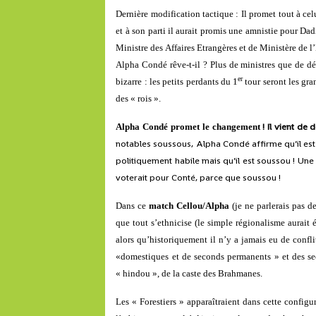
Dernière modification tactique : Il promet tout à cel
et à son parti il aurait promis une amnistie pour Dad
Ministre des Affaires Etrangères et de Ministère de 
Alpha Condé rêve-t-il ? Plus de ministres que de dé
er
bizarre : les petits perdants du 1
tour seront les gran
des « rois ».
! Il vient d
Alpha Condé promet le changement
notables soussous, Alpha Condé affirme qu’il est so
politiquement habile mais qu’il est soussou ! Une
voterait pour Conté, parce que soussou !
Dans ce
match Cellou/Alpha
(je ne parlerais pas d
que tout s’ethnicise (le simple régionalisme aurai
alors qu’historiquement il n’y a jamais eu de confl
«domestiques et de seconds permanents » et des seco
« hindou », de la caste des Brahmanes.
Les « Forestiers » apparaîtraient dans cette config