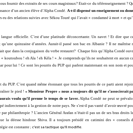
ous fournir des extraits de ses cours magistraux? Etait-ce du téléenseignement ? Q
naissance d’un ancien élève d’Alpha Condé.
A-t-il dispensé un enseignement ou don
rs eu des relations suivies avec Sékou Touré qui l’avait « condamné à mort » et qu’
langue officielle. C’est d’une platitude déconcertante. Un navet ! Et dire que c
it qu’une quinzaine d’années. Aurait-il passé son bac en Albanie ? Il ne maîtrise 
parfait que dans la conjugaison du verbe restaurer? Chaque fois qu’Alpha Condé ouv
t : « koutoubou ! eh Ala ! eh Kéla ! ». Je comprends qu’ils ne souhaitent en aucun c
ar pour lui ! Ce sont les pourris du PUP qui parlent maintenant en son nom et po
t du PUP. C’est quand même étonnant que tous les pourris de ce parti aient rejoi
raîner le pied !
« Monsieur Propre » nous a toujours dit qu’il ne s’associerait p
J’aurais voulu qu’il prenne le temps de se laver.
Alpha Condé ne peut se prévalo
ipé indirectement à la gestion de notre pays. Ne s’est-il pas vanté d’avoir œuvré po
par philanthropie ? L’ancien Général Arafan n’était-il pas un de ses bras droits l
ue la déesse hindoue Shiva. Il a toujours présidé en catimini des « conseils 
; c’est sa tactique qu’il modifie.
atégie est constante