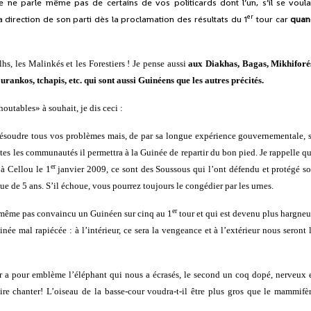
Je ne parle même pas de certains de vos politicards dont l’un, s’il se voula
er
 direction de son parti dès la proclamation des résultats du 1
tour car
quan
hs, les Malinkés et les Forestiers ! Je pense aussi
aux Diakhas, Bagas, Mikhiforé
nkos, tchapis, etc. qui sont aussi Guinéens que les autres précités.
outables» à souhait, je dis ceci :
 résoudre tous vos problèmes mais, de par sa longue expérience gouvernementale, 
es les communautés il permettra à la Guinée de repartir du bon pied. Je rappelle q
er
 à Cellou le 1
janvier 2009, ce sont des Soussous qui l’ont défendu et protégé s
e de 5 ans. S’il échoue, vous pourrez toujours le congédier par les urnes.
er
 même pas convaincu un Guinéen sur cinq au 1
tour et qui est devenu plus hargne
née mal rapiécée : à l’intérieur, ce sera la vengeance et à l’extérieur nous seront 
r a pour emblème l’éléphant qui nous a écrasés, le second un coq dopé, nerveux 
ire chanter! L’oiseau de la basse-cour voudra-t-il être plus gros que le mammifè