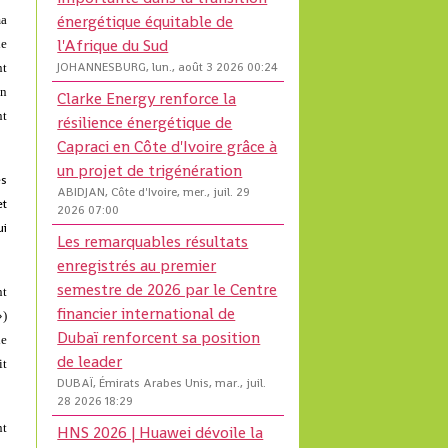
énergétique équitable de
ma
l'Afrique du Sud
de
JOHANNESBURG, lun., août 3 2026 00:24
nt
on
Clarke Energy renforce la
nt
résilience énergétique de
Capraci en Côte d'Ivoire grâce à
un projet de trigénération
es
ABIDJAN, Côte d'Ivoire, mer., juil. 29
et
2026 07:00
ui
Les remarquables résultats
enregistrés au premier
semestre de 2026 par le Centre
nt
financier international de
»)
Dubaï renforcent sa position
de
de leader
it
DUBAÏ, Émirats Arabes Unis, mar., juil.
28 2026 18:29
nt
HNS 2026 | Huawei dévoile la