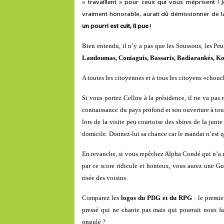
« travaillent » pour ceux qui vous méprisent ! 
vraiment honorable, aurait dû démissionner de la
un pourri est cuit, il pue
!
Bien entendu, il n’y a pas que les Soussous, les Peul
Landoumas, Coniaguis, Bassaris, Badiarankés, Koura
A toutes les citoyennes et à tous les citoyens «chouch
Si vous portez Cellou à la présidence, il ne va pas
connaissance du pays profond et son ouverture à tout
lors de la visite peu courtoise des sbires de la junte
domicile. Donnez-lui sa chance car le mandat n’est qu
En revanche, si vous repêchez Alpha Condé qui n’a
par ce score ridicule et honteux, vous aurez une Gui
risée des voisins.
Comparez les
logos du PDG et du RPG
: le premie
pressé qui ne chante pas mais qui pourrait nous fa
ongulé ?