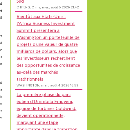
Sud
ui
CHIFENG, Chine, mer., août 5 2026 21:42
né
Bientôt aux États-Unis :
il
l'Africa Business Investment
Summit présentera à
et
Washington un portefeuille de
ni
projets d'une valeur de quatre
re
milliards de dollars, alors que
as
les investisseurs recherchent
ur
des opportunités de croissance
au-delà des marchés
traditionnels
nt
WASHINGTON, mar., août 4 2026 16:59
as
La première phase du parc
ir
éolien d'Ummbila Emoyeni,
ur
équipé de turbines Goldwind,
es
devient opérationnelle,
de
marquant une étape
importante dans la transition