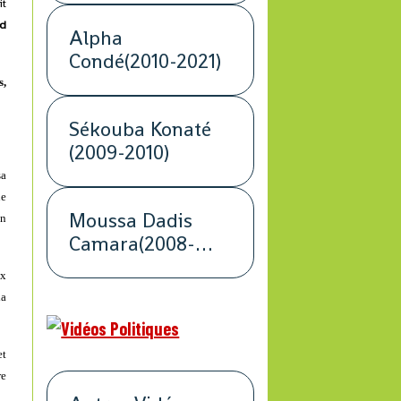
it
d
Alpha
Condé(2010-2021)
s,
Sékouba Konaté
(2009-2010)
sa
ue
Moussa Dadis
on
Camara(2008-
2009)
ux
la
et
re