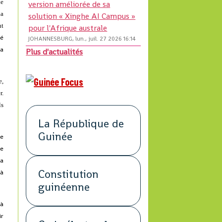
de
version améliorée de sa
la
solution « Xinghe AI Campus »
nt
pour l'Afrique australe
té
JOHANNESBURG, lun., juil. 27 2026 16:14
ha
Plus d'actualités
e,
r.
ls
La République de
Guinée
Ne
ge
ra
Constitution
 à
guinéenne
 à
ir