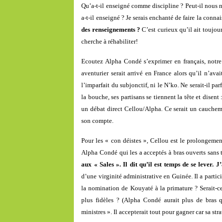
Qu’a-t-il enseigné comme discipline ? Peut-il nous n
a-t-il enseigné ? Je serais enchanté de faire la con
des renseignements ?
C’est curieux qu’il ait toujou
cherche à réhabiliter!
Ecoutez Alpha Condé s’exprimer en français, notre 
aventurier serait arrivé en France alors qu’il n’ava
l’imparfait du subjonctif, ni le N’ko. Ne serait-il 
la bouche, ses partisans se tiennent la tête et disen
un débat direct Cellou/Alpha. Ce serait un cauchem
son compte.
Pour les « con déistes », Cellou est le prolongemen
Alpha Condé qui les a acceptés à bras ouverts sans t
aux « Sales ». Il dit qu’il est temps de se lever. 
d’une virginité administrative en Guinée. Il a partic
la nomination de Kouyaté à la primature ? Serait-ce 
plus fidèles ? (Alpha Condé aurait plus de bras q
ministres ». Il accepterait tout pour gagner car sa str