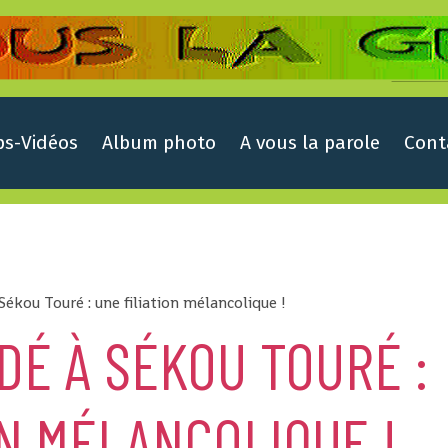
ps-Vidéos
Album photo
A vous la parole
Cont
ékou Touré : une filiation mélancolique !
DÉ À SÉKOU TOURÉ :
ON MÉLANCOLIQUE !