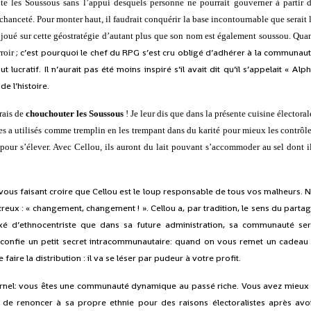
ute les Soussous sans l’appui desquels personne ne pourrait gouverner à partir 
anceté. Pour monter haut, il faudrait conquérir la base incontournable que serait 
 joué sur cette géostratégie d’autant plus que son nom est également soussou. Qua
; c’est pourquoi le chef du RPG s’est cru obligé d’adhérer à la communau
rroir
lucratif. Il n’aurait pas été moins inspiré s’il avait dit qu’il s’appelait « Alp
e l’histoire.
rais de
chouchouter les Soussous
! Je leur dis que dans la présente cuisine électoral
s a utilisés comme tremplin en les trempant dans du karité pour mieux les contrôle
our s’élever. Avec Cellou, ils auront du lait pouvant s’accommoder au sel dont i
 vous faisant croire que Cellou est le loup responsable de tous vos malheurs. 
eux : « changement, changement ! ». Cellou a, par tradition, le sens du parta
axé d’ethnocentriste que dans sa future administration, sa communauté se
 confie un petit secret intracommunautaire: quand on vous remet un cadeau
ire la distribution : il va se léser par pudeur à votre profit.
raternel: vous êtes une communauté dynamique au passé riche. Vous avez mieux
 de renoncer à sa propre ethnie pour des raisons électoralistes après avo