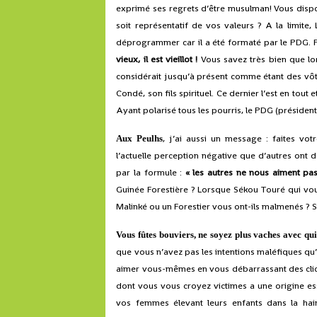
exprimé ses regrets d’être musulman! Vous disp
soit représentatif de vos valeurs ? A la limite, 
déprogrammer car il a été formaté par le PDG. P
vieux, il est vieillot !
Vous savez très bien que lo
considérait jusqu’à présent comme étant des vô
Condé, son fils spirituel. Ce dernier l’est en to
Ayant polarisé tous les pourris, le PDG (présiden
, j’ai aussi un message : faites v
Aux Peulhs
l’actuelle perception négative que d’autres ont 
par la formule :
« les autres ne nous aiment pas
Guinée Forestière ? Lorsque Sékou Touré qui vou
Malinké ou un Forestier vous ont-ils malmenés ? Si 
Vous fûtes bouviers, ne soyez plus vaches avec qui
que vous n’avez pas les intentions maléfiques q
aimer vous-mêmes en vous débarrassant des clich
dont vous vous croyez victimes a une origine es
vos femmes élevant leurs enfants dans la hai