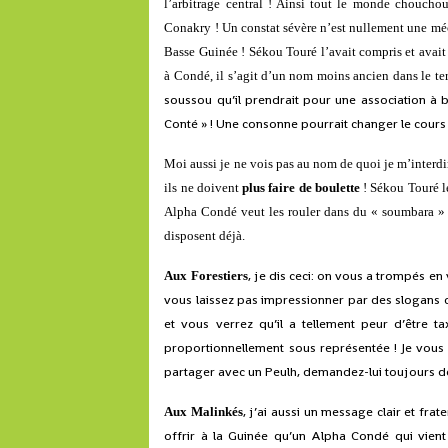
l’arbitrage central ! Ainsi tout le monde choucho
Conakry ! Un constat sévère n’est nullement une méch
Basse Guinée ! Sékou Touré l’avait compris et avait
à Condé, il s’agit d’un nom moins ancien dans le te
soussou qu’il prendrait pour une association à but 
Conté » ! Une consonne pourrait changer le cours d
Moi aussi je ne vois pas au nom de quoi je m’interdi
ils ne doivent
plus faire de boulette
! Sékou Touré le
Alpha Condé veut les rouler dans du « soumbara » p
disposent déjà.
, je dis ceci: on vous a trompés en
Aux Forestiers
vous laissez pas impressionner par des slogans cr
et vous verrez qu’il a tellement peur d’être t
proportionnellement sous représentée ! Je vous
partager avec un Peulh, demandez-lui toujours de fa
, j’ai aussi un message clair et f
Aux Malinkés
offrir à la Guinée qu’un Alpha Condé qui vient