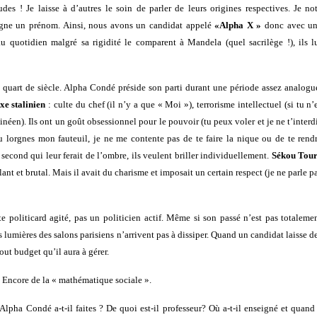
s ! Je laisse à d’autres le soin de parler de leurs origines respectives. Je no
agne un prénom. Ainsi, nous avons un candidat appelé
«Alpha X »
donc avec u
 quotidien malgré sa rigidité le comparent à Mandela (quel sacrilège !), ils l
quart de siècle. Alpha Condé préside son parti durant une période assez analogu
exe stalinien
: culte du chef (il n’y a que « Moi »), terrorisme intellectuel (si tu n’
néen). Ils ont un goût obsessionnel pour le pouvoir (tu peux voler et je ne t’interd
 lorgnes mon fauteuil, je ne me contente pas de te faire la nique ou de te rend
t second qui leur ferait de l’ombre, ils veulent briller individuellement.
Sékou Tou
rûlant et brutal. Mais il avait du charisme et imposait un certain respect (je ne parle p
te politicard agité, pas un politicien actif. Même si son passé n’est pas totaleme
umières des salons parisiens n’arrivent pas à dissiper. Quand un candidat laisse d
out budget qu’il aura à gérer.
! Encore de la « mathématique sociale ».
lpha Condé a-t-il faites ? De quoi est-il professeur? Où a-t-il enseigné et quand