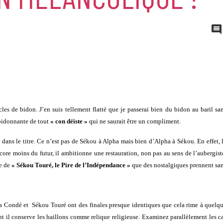
les de bidon. J’en suis tellement flatté que je passerai bien du bidon au baril sa
 bidonnante de tout
« con déiste »
qui ne saurait être un compliment.
 dans le titre. Ce n’est pas de Sékou à Alpha mais bien d’Alpha à Sékou. En effet, 
re moins du futur, il ambitionne une restauration, non pas au sens de l’aubergist
me de
« Sékou Touré, le Pire de l’Indépendance »
que des nostalgiques prennent sa
a Condé et Sékou Touré ont des finales presque identiques que cela rime à quelq
t il conserve les haillons comme relique religieuse. Examinez parallèlement les c