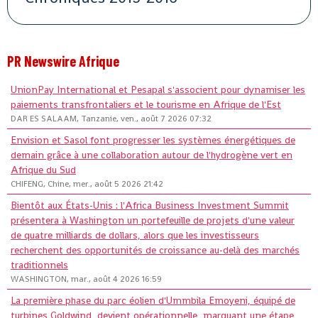
PR Newswire Afrique
UnionPay International et Pesapal s'associent pour dynamiser les
paiements transfrontaliers et le tourisme en Afrique de l'Est
DAR ES SALAAM, Tanzanie, ven., août 7 2026 07:32
Envision et Sasol font progresser les systèmes énergétiques de
demain grâce à une collaboration autour de l'hydrogène vert en
Afrique du Sud
CHIFENG, Chine, mer., août 5 2026 21:42
Bientôt aux États-Unis : l'Africa Business Investment Summit
présentera à Washington un portefeuille de projets d'une valeur
de quatre milliards de dollars, alors que les investisseurs
recherchent des opportunités de croissance au-delà des marchés
traditionnels
WASHINGTON, mar., août 4 2026 16:59
La première phase du parc éolien d'Ummbila Emoyeni, équipé de
turbines Goldwind, devient opérationnelle, marquant une étape