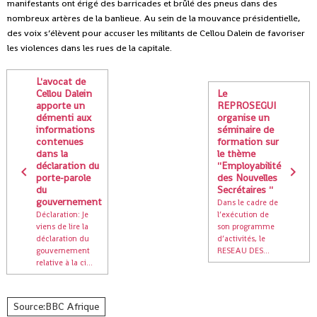
manifestants ont érigé des barricades et brûlé des pneus dans des
nombreux artères de la banlieue. Au sein de la mouvance présidentielle,
des voix s’élèvent pour accuser les militants de Cellou Dalein de favoriser
les violences dans les rues de la capitale.
L'avocat de
Cellou Dalein
Le
apporte un
REPROSEGUI
démenti aux
organise un
informations
séminaire de
contenues
formation sur
dans la
le thème
déclaration du
''Employabilité
porte-parole
des Nouvelles
du
Secrétaires ''
gouvernement
Dans le cadre de
Déclaration: Je
l’exécution de
viens de lire la
son programme
déclaration du
d’activités, le
gouvernement
RESEAU DES...
relative à la ci...
Source:BBC Afrique