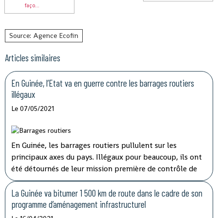
faço...
Source: Agence Ecofin
Articles similaires
En Guinée, l’Etat va en guerre contre les barrages routiers
illégaux
Le 07/05/2021
En Guinée, les barrages routiers pullulent sur les
principaux axes du pays. Illégaux pour beaucoup, ils ont
été détournés de leur mission première de contrôle de
sécurité pour devenir des niches de rançonnement. Le
préjudice causé aux transporteurs et aux usagers de la
La Guinée va bitumer 1 500 km de route dans le cadre de son
route est important.
programme d’aménagement infrastructurel