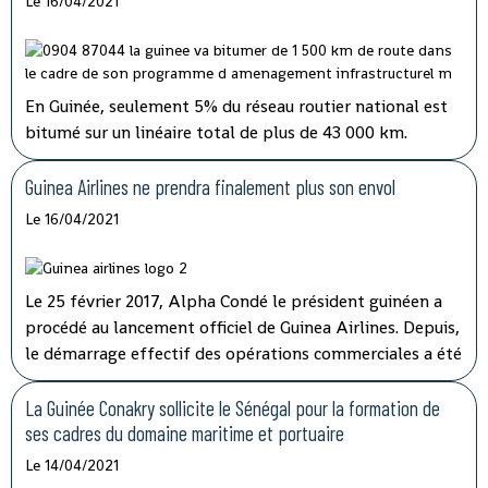
Le 16/04/2021
En Guinée, seulement 5% du réseau routier national est
bitumé sur un linéaire total de plus de 43 000 km.
Jusqu’ici, les fonds alloués à l’entretien routier sont
insuffisants alors que plusieurs axes vitaux du pays sont
Guinea Airlines ne prendra finalement plus son envol
dans un état critique.
Le 16/04/2021
Le 25 février 2017, Alpha Condé le président guinéen a
procédé au lancement officiel de Guinea Airlines. Depuis,
le démarrage effectif des opérations commerciales a été
reporté à plusieurs reprises. Le sort de la compagnie a
finalement été tranché par l'Etat qui détenait 20% des
La Guinée Conakry sollicite le Sénégal pour la formation de
parts.
ses cadres du domaine maritime et portuaire
Le 14/04/2021