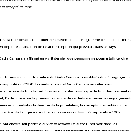
e et accepté de tous.
iré à la démocratie, ont adhéré massivement au programme défini et conféré l
en dépit de la situation de l’état d’exception qui prévalait dans le pays.
e Dadis Camara a
affirmé en
Avril
dernier que personne ne pourra lui interdire
aduel de mouvements de soutien de Dadis Camara– constitués de démagogues e
a complicité du CNDD, la candidature de Dadis Camara aux élections
rès avoir usé de tous les artifices imaginables pour saper le bon déroulement d
t, Dadis, grisé par le pouvoir, a décidé de se dédire et renier les engagement
uences immédiates la division de la population, la corruption ehontée d’une
st cet état de fait qui a abouti aux massacres du lundi 28 septembre 2009.
 ont encore fait parler d’eux en inscrivant un autre Lundi noir dans les
ffet, ce lundi 28 septembre 2009, suite á un préavis du Forum des forces vives