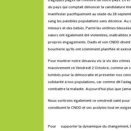
du pays qui comptait dénoncer la candidature imm
manifester pacifiquement au stade du 28 septembr
sang les paisibles populations sans décence. Au 
mineurs et des bébés. Parmi les victimes blessées
sœurs ont également été violentées, maltraitées e
propres engagements. Dadis et son CNDD disent n
boucherie qu’ils ont sciemment planifiée et exécu
Pour montrer notre désaveu vis-à-vis des crimes
massivement ce Vendredi 2 Octobre, comme un se
tombés pour la démocratie et présenter nos cond
solidarité á nos populations, car comme dit l’adag
combattre la maladie. Aujourd’hui plus que jama
Nous sortirons également ce vendredi saint pour
constituent le CNDD et ses acolytes tout en exige
Pour supporter la dynamique du changement, tou