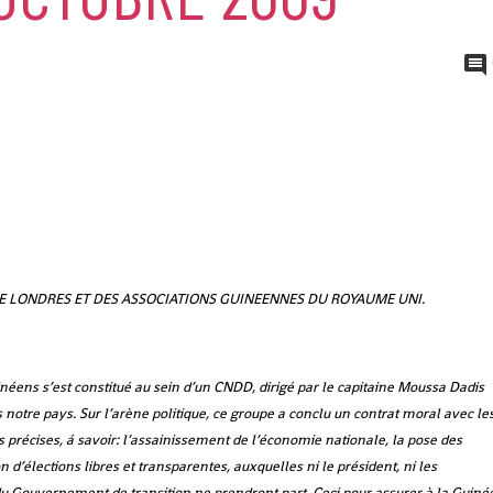
 LONDRES ET DES ASSOCIATIONS GUINEENNES DU ROYAUME UNI.
néens s’est constitué au sein d’un CNDD, dirigé par le capitaine Moussa Dadis
notre pays. Sur l’arène politique, ce groupe a conclu un contrat moral avec le
précises, á savoir: l’assainissement de l’économie nationale, la pose des
n d’élections libres et transparentes, auxquelles ni le président, ni les
Gouvernement de transition ne prendront part. Ceci pour assurer à la Guiné