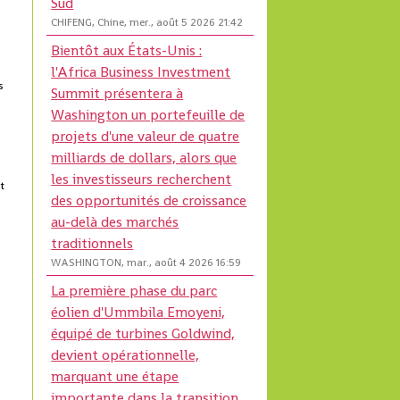
Sud
CHIFENG, Chine, mer., août 5 2026 21:42
Bientôt aux États-Unis :
l'Africa Business Investment
s
Summit présentera à
Washington un portefeuille de
projets d'une valeur de quatre
milliards de dollars, alors que
les investisseurs recherchent
t
des opportunités de croissance
au-delà des marchés
traditionnels
WASHINGTON, mar., août 4 2026 16:59
La première phase du parc
éolien d'Ummbila Emoyeni,
équipé de turbines Goldwind,
devient opérationnelle,
marquant une étape
importante dans la transition