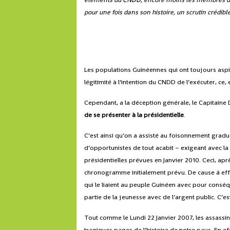
pour une fois dans son histoire, un scrutin crédibl
Les populations Guinéennes qui ont toujours asp
légitimité à l’intention du CNDD de l’exécuter, ce, 
Cependant, a la déception générale, le Capitain
de se présenter à la présidentielle
.
C’est ainsi qu’on a assisté au foisonnement gr
d’opportunistes de tout acabit – exigeant avec l
présidentielles prévues en Janvier 2010. Ceci, ap
chronogramme initialement prévu. De cause á effe
qui le liaient au peuple Guinéen avec pour conséq
partie de la jeunesse avec de l’argent public. C’e
Tout comme le Lundi 22 Janvier 2007, les assassins
tragiques pages de l’histoire de notre pays. En e