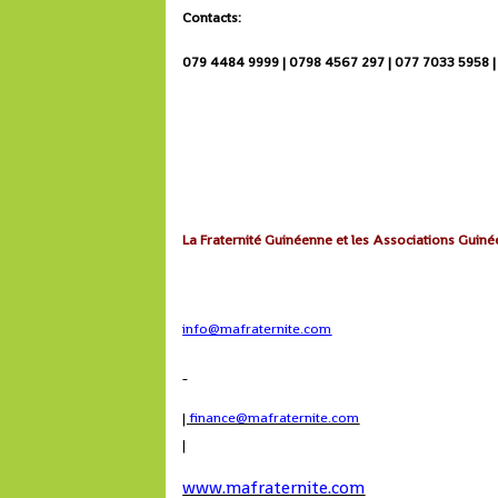
Contacts:
079 4484 9999 | 0798 4567 297 | 077 7033 5958 |
La Fraternité Guinéenne et les Associations Gui
info@mafraternite.com
|
finance@mafraternite.com
|
www.mafraternite.com