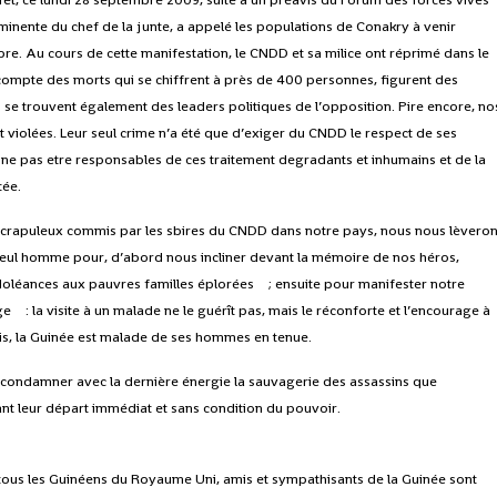
inente du chef de la junte, a appelé les populations de Conakry à venir
e. Au cours de cette manifestation, le CNDD et sa milice ont réprimé dans le
compte des morts qui se chiffrent à près de 400 personnes, figurent des
 se trouvent également des leaders politiques de l’opposition. Pire encore, no
t violées. Leur seul crime n’a été que d’exiger du CNDD le respect de ses
e pas etre responsables de ces traitement degradants et inhumains et de la
tée.
 crapuleux commis par les sbires du CNDD dans notre pays, nous nous lèveron
ul homme pour, d’abord nous incliner devant la mémoire de nos héros,
oléances aux pauvres familles éplorées ; ensuite pour manifester notre
e : la visite à un malade ne le guérît pas, mais le réconforte et l’encourage à
is, la Guinée est malade de ses hommes en tenue.
 condamner avec la dernière énergie la sauvagerie des assassins que
ant leur départ immédiat et sans condition du pouvoir.
s les Guinéens du Royaume Uni, amis et sympathisants de la Guinée sont