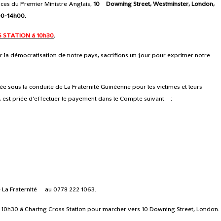
ices du Premier Ministre Anglais,
10 Downing Street, Westminster, London,
00-14h00.
 STATION á 10h30
.
ur la démocratisation de notre pays, sacrifions un jour pour exprimer notre
ée sous la conduite de La Fraternité Guinéenne pour les victimes et leurs
, est priée d’effectuer le payement dans le Compte suivant :
e La Fraternité au 0778 222 1063.
10h30 á Charing Cross Station pour marcher vers 10 Downing Street, London.