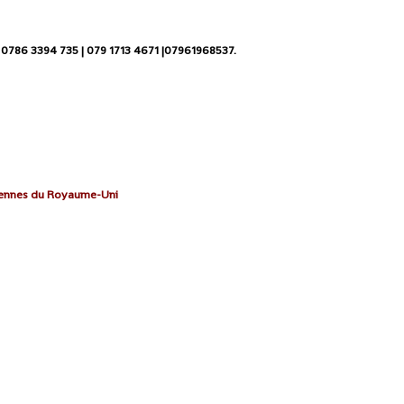
 0786 3394 735 | 079 1713 4671 |07961968537.
néennes du Royaume-Uni