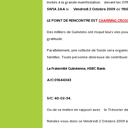
invités à la grande manifestation devant les Off
SW1A 2AA
le
Vendredi 2 Octobre 2009
de
11h
LE POINT DE RENCONTRE EST
CHARRING CROSS
Des milliers de Guinéens ont risqué leurs vies po
gratitude.
Parallelement, une collecte de fonds sera organis
familles. Toute personne désireuse de contribuer
La Fraternité Guinéenne, HSBC Bank.
A/C:01644343
S/C: 40-02-34
.
Ou de se mettre en rapport avec le Trésorier d
Rendez-vous donc ce Vendredi 2 Octobre 2009 á 