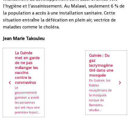
l’hygiène et l’assainissement. Au Malawi, seulement 6 % de
la population a accès à une installation sanitaire. Cette
situation entraîne la défécation en plein air, vectrice de
maladies comme le choléra.
Jean Marie Takouleu
La Guinée
Guinée : Du
met en garde
gaz
de ne pas
lacrymogène
mélanger les
tiré dans une
vaccins
mosquée
contre le
En Guinée, les
coronavirus
fidèles
Le
musulmans de
gouvernement
la mosquée
guinéen a averti
turque de
les personnes
Bambéto,
qui ont reçu une
situ&e...
première inject...