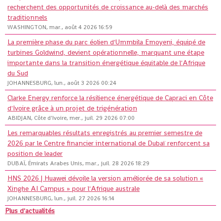
recherchent des opportunités de croissance au-delà des marchés
traditionnels
WASHINGTON, mar., août 4 2026 16:59
La première phase du parc éolien d'Ummbila Emoyeni, équipé de
turbines Goldwind, devient opérationnelle, marquant une étape
importante dans la transition énergétique équitable de l'Afrique
du Sud
JOHANNESBURG, lun., août 3 2026 00:24
Clarke Energy renforce la résilience énergétique de Capraci en Côte
d'Ivoire grâce à un projet de trigénération
ABIDJAN, Côte d'Ivoire, mer., juil. 29 2026 07:00
Les remarquables résultats enregistrés au premier semestre de
2026 par le Centre financier international de Dubaï renforcent sa
position de leader
DUBAÏ, Émirats Arabes Unis, mar., juil. 28 2026 18:29
HNS 2026 | Huawei dévoile la version améliorée de sa solution «
Xinghe AI Campus » pour l'Afrique australe
JOHANNESBURG, lun., juil. 27 2026 16:14
Plus d'actualités