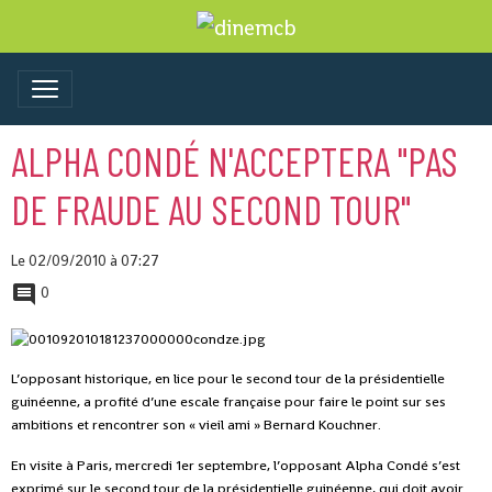
ALPHA CONDÉ N'ACCEPTERA "PAS
DE FRAUDE AU SECOND TOUR"
Le 02/09/2010
à 07:27
0
L’opposant historique, en lice pour le second tour de la présidentielle
guinéenne, a profité d’une escale française pour faire le point sur ses
ambitions et rencontrer son « vieil ami » Bernard Kouchner.
En visite à Paris, mercredi 1er septembre, l’opposant Alpha Condé s’est
exprimé sur le second tour de la présidentielle guinéenne, qui doit avoir