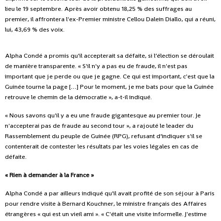
lieu le 19 septembre. Après avoir obtenu 18,25 % des suffrages au
premier, il affrontera l'ex-Premier ministre Cellou Dalein Diallo, qui a réuni,
lui, 43,69 % des voix.
Alpha Condé a promis qu’il accepterait sa défaite, si l’élection se déroulait
de manière transparente. « S'il n'y a pas eu de fraude, il n'est pas
important que je perde ou que je gagne. Ce qui est important, c'est que la
Guinée tourne la page […] Pour le moment, je me bats pour que la Guinée
retrouve le chemin de la démocratie », a-t-il indiqué.
« Nous savons qu'il y a eu une fraude gigantesque au premier tour. Je
n'accepterai pas de fraude au second tour », a rajouté le leader du
Rassemblement du peuple de Guinée (RPG), refusant d’indiquer s'il se
contenterait de contester les résultats par les voies légales en cas de
défaite.
« Rien à demander à la France »
Alpha Condé a par ailleurs indiqué qu’il avait profité de son séjour à Paris
pour rendre visite à Bernard Kouchner, le ministre français des Affaires
étrangères « qui est un vieil ami ». « C'était une visite informelle. J'estime