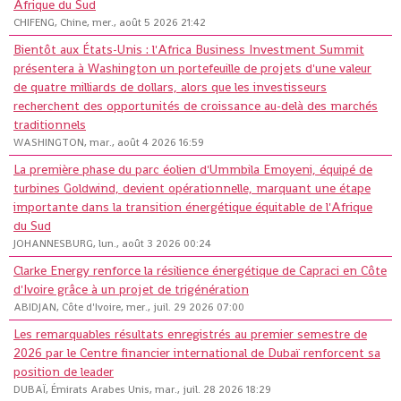
Afrique du Sud
CHIFENG, Chine, mer., août 5 2026 21:42
Bientôt aux États-Unis : l'Africa Business Investment Summit
présentera à Washington un portefeuille de projets d'une valeur
de quatre milliards de dollars, alors que les investisseurs
recherchent des opportunités de croissance au-delà des marchés
traditionnels
WASHINGTON, mar., août 4 2026 16:59
La première phase du parc éolien d'Ummbila Emoyeni, équipé de
turbines Goldwind, devient opérationnelle, marquant une étape
importante dans la transition énergétique équitable de l'Afrique
du Sud
JOHANNESBURG, lun., août 3 2026 00:24
Clarke Energy renforce la résilience énergétique de Capraci en Côte
d'Ivoire grâce à un projet de trigénération
ABIDJAN, Côte d'Ivoire, mer., juil. 29 2026 07:00
Les remarquables résultats enregistrés au premier semestre de
2026 par le Centre financier international de Dubaï renforcent sa
position de leader
DUBAÏ, Émirats Arabes Unis, mar., juil. 28 2026 18:29