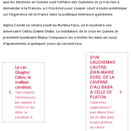
que les élections en Guinée sont l'affaire des Guinéens et je n'ai rien à
demander à la France», a-t-il précisé pour couper court à toute polémique
sur l’ingérence de la France dans la politique intérieure guinéenne.
Alpha Condé se rendra jeudi au Burkina Faso, où il rejoindra son
adversaire Cellou Dalein Diallo. Le médiateur de la crise en Guinée, le
président burkinabè Blaise Compaoré, les a invités les dans un souci
d’apaisement, à quelques jours du second tour.
D'UN
CAUCHEMAR
Le cas
L'AUTRE:
Gbagbo:
JEAN-MARIE
Cellou, le
DORE, DE LA
meilleur
CAVERNE
candidat.
D’ALI BABA
A CELLE DE
Tout d'abord,
PLATON
commençons
par rappeler à
Calomnies,
l'UFDG et ses
supputations ?
alliés, la
Jean-Marie Doré
condition si...
est en effet dans
le pays profond,
du c&ocir...