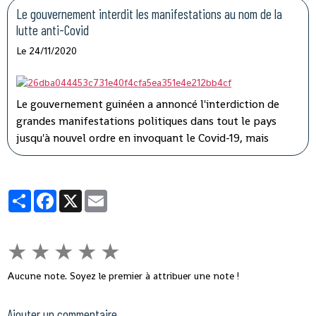
son gouvernement.
Le gouvernement interdit les manifestations au nom de la
lutte anti-Covid
Le 24/11/2020
Le gouvernement guinéen a annoncé l'interdiction de
grandes manifestations politiques dans tout le pays
jusqu'à nouvel ordre en invoquant le Covid-19, mais
l'opposition a dénoncé une instrumentalisation de la
pandémie pour faire taire les adversaires du président
Alpha Condé.
Partager
Facebook
X
Email
★
★
★
★
★
Aucune note. Soyez le premier à attribuer une note !
Ajouter un commentaire