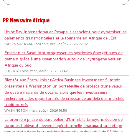
PR Newswire Afrique
UnionPay International et Pesapal s'associent pour dynamiser les
paiements transfrontaliers et le tourisme en Afrique de l'Est
DAR ES SALAAM, Tanzanie, ven., août 7 2026 07:32
Envision et Sasol font progresser les systèmes énergétiques de
demain grâce à une collaboration autour de l'hydrogène vert en
Afrique du Sud
CHIFENG, Chine, mer., août 5 2026 21:42
Bientôt aux États-Unis : l'Africa Business Investment Summit
présentera à Washington un portefeuille de projets d'une valeur
de quatre milliards de dollars, alors que les investisseurs
recherchent des opportunités de croissance au-delà des marchés
traditionnels
WASHINGTON, mar., août 4 2026 16:59
La première phase du parc éolien d'Ummbila Emoyeni, équipé de
turbines Goldwind, devient opérationnelle, marquant une étape
importante dans la transition énergétique équitable de l'Afrique