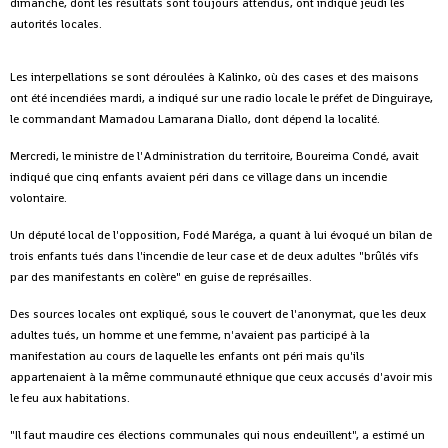
dimanche, dont les résultats sont toujours attendus, ont indiqué jeudi les
autorités locales.
Les interpellations se sont déroulées à Kalinko, où des cases et des maisons
ont été incendiées mardi, a indiqué sur une radio locale le préfet de Dinguiraye,
le commandant Mamadou Lamarana Diallo, dont dépend la localité.
Mercredi, le ministre de l'Administration du territoire, Boureima Condé, avait
indiqué que cinq enfants avaient péri dans ce village dans un incendie
volontaire.
Un député local de l'opposition, Fodé Maréga, a quant à lui évoqué un bilan de
trois enfants tués dans l'incendie de leur case et de deux adultes "brûlés vifs
par des manifestants en colère" en guise de représailles.
Des sources locales ont expliqué, sous le couvert de l'anonymat, que les deux
adultes tués, un homme et une femme, n'avaient pas participé à la
manifestation au cours de laquelle les enfants ont péri mais qu'ils
appartenaient à la même communauté ethnique que ceux accusés d'avoir mis
le feu aux habitations.
"Il faut maudire ces élections communales qui nous endeuillent", a estimé un