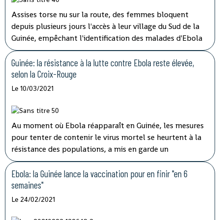
Assises torse nu sur la route, des femmes bloquent
depuis plusieurs jours l'accès à leur village du Sud de la
Guinée, empêchant l'identification des malades d'Ebola
et les vaccinations, ont indiqué mardi les autorités, qui
tentent de lever le blocus par la négociation.
Guinée: la résistance à la lutte contre Ebola reste élevée,
selon la Croix-Rouge
Le 10/03/2021
Au moment où Ebola réapparaît en Guinée, les mesures
pour tenter de contenir le virus mortel se heurtent à la
résistance des populations, a mis en garde un
responsable de la Croix-Rouge dans un entretien à l'AFP.
Ebola: la Guinée lance la vaccination pour en finir "en 6
semaines"
Le 24/02/2021