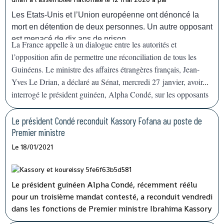
14 février. "Nous allons déployer rapidement les
Les Etats-Unis et l’Union européenne ont dénoncé la
capacités nécessaires pour appuyer la Guinée, qui a déjà
mort en détention de deux personnes. Un autre opposant
une grande expérience", a déclaré devant la presse le
est menacé de dix ans de prison.
La France appelle à un dialogue entre les autorités et
représentant de l'agence de l'ONU à Conakry.
l’opposition afin de permettre une réconciliation de tous les
Guinéens. Le ministre des affaires étrangères français, Jean-
Yves Le Drian, a déclaré au Sénat, mercredi 27 janvier, avoir
interrogé le président guinéen, Alpha Condé, sur les opposants
en prison, agitant la menace de
« mesures »
contre Conakry.
Le président Condé reconduit Kassory Fofana au poste de
Premier ministre
Le 18/01/2021
Le président guinéen Alpha Condé, récemment réélu
pour un troisième mandat contesté, a reconduit vendredi
dans les fonctions de Premier ministre Ibrahima Kassory
Fofana qui avait auparavant présenté la démission de