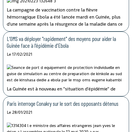
La campagne de vaccination contre la fièvre
hémorragique Ebola a été lancée mardi en Guinée, plus
d'une semaine après la résurgence de la maladie dans ce
pays d'Afrique de l'Ouest qui espère l'éradiquer "en six
semaines" selon son ministre de la Santé.
L'OMS va déployer "rapidement" des moyens pour aider la
Guinée face à l'épidémie d'Ebola
Le 17/02/2021
La Guinée est à nouveau en "situation d'épidémie" de
fièvre hémorragique, après l'apparition ces derniers jours
dans le sud-est du pays de sept cas, dont trois
Paris interroge Conakry sur le sort des opposants détenus
mortels.
L'organisation mondiale de la Santé (OMS) va
Le 28/01/2021
envoyer des doses de vaccins pour aider la Guinée à faire
face à la résurgence de l'épidémie de fièvre
hémorragique
Ebola
, confirmée dimanche