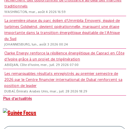
traditionnels
WASHINGTON, mar., août 4 2026 16:59
La première phase du parc éolien d'Ummbila Emoyeni, équipé de
turbines Goldwind, devient opérationnelle, marquant une étape
importante dans la transition énergétique équitable de l'Afrique
du Sud
JOHANNESBURG, lun., août 3 2026 00:24
Clarke Energy renforce la résilience énergétique de Capraci en Côte
d'Ivoire grâce à un projet de trigénération
ABIDJAN, Côte d'Ivoire, mer., juil. 29 2026 07:00
Les remarquables résultats enregistrés au premier semestre de
2026 par le Centre financier international de Dubaï renforcent sa
position de leader
DUBAÏ, Émirats Arabes Unis, mar., juil. 28 2026 18:29
Plus d'actualités