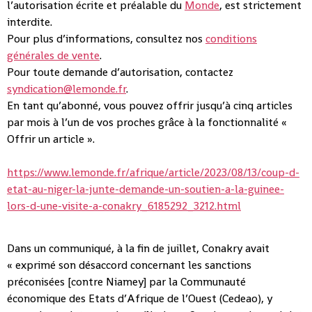
l’autorisation écrite et préalable du
Monde
, est strictement
interdite.
Pour plus d’informations, consultez nos
conditions
générales de vente
.
Pour toute demande d’autorisation, contactez
syndication@lemonde.fr
.
En tant qu’abonné, vous pouvez offrir jusqu’à cinq articles
par mois à l’un de vos proches grâce à la fonctionnalité «
Offrir un article ».
https://www.lemonde.fr/afrique/article/2023/08/13/coup-d-
etat-au-niger-la-junte-demande-un-soutien-a-la-guinee-
lors-d-une-visite-a-conakry_6185292_3212.html
Dans un communiqué, à la fin de juillet, Conakry avait
« exprimé son désaccord concernant les sanctions
préconisées [contre Niamey] par la Communauté
économique des Etats d’Afrique de l’Ouest (Cedeao), y