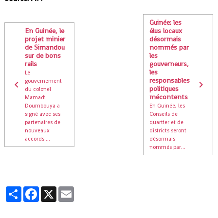
Guinée: les
En Guinée, le
élus locaux
projet minier
désormais
de Simandou
nommés par
sur de bons
les
rails
gouverneurs,
les
Le
responsables
gouvernement
politiques
du colonel
mécontents
Mamadi
Doumbouya a
En Guinée, les
signé avec ses
Conseils de
partenaires de
quartier et de
nouveaux
districts seront
accords ...
désormais
nommés par...
Partager
Facebook
X
Email