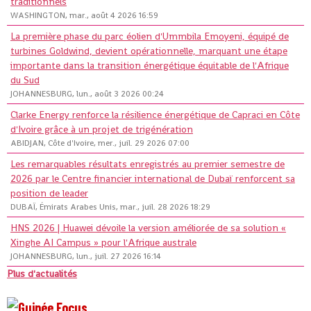
traditionnels
WASHINGTON, mar., août 4 2026 16:59
La première phase du parc éolien d'Ummbila Emoyeni, équipé de
turbines Goldwind, devient opérationnelle, marquant une étape
importante dans la transition énergétique équitable de l'Afrique
du Sud
JOHANNESBURG, lun., août 3 2026 00:24
Clarke Energy renforce la résilience énergétique de Capraci en Côte
d'Ivoire grâce à un projet de trigénération
ABIDJAN, Côte d'Ivoire, mer., juil. 29 2026 07:00
Les remarquables résultats enregistrés au premier semestre de
2026 par le Centre financier international de Dubaï renforcent sa
position de leader
DUBAÏ, Émirats Arabes Unis, mar., juil. 28 2026 18:29
HNS 2026 | Huawei dévoile la version améliorée de sa solution «
Xinghe AI Campus » pour l'Afrique australe
JOHANNESBURG, lun., juil. 27 2026 16:14
Plus d'actualités