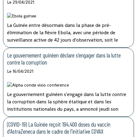
Le 29/04/2021
La Guinée entre désormais dans la phase de pré-
élimination de la fièvre Ebola, avec une période de
surveillance active de 42 jours d'observation, soit le
double de la période d'incubation du virus, a indiqué
mardi à la télévision nationale, Sory Condé, chargé des
Le gouvernement guinéen déclare s'engager dans la lutte
études au département surveillance à l'Agence nationale
contre la corruption
de sécurité sanitaire (ANSS).
Le 16/04/2021
Le gouvernement guinéen s'engage dans la lutte contre
la corruption dans la sphère étatique et dans les
institutions nationales du pays, a annoncé jeudi son
porte-parole, Aboubacar Sylla.
Lors de la session
ordinaire du conseil des ministres tenu par
(COVID-19) La Guinée reçoit 194.400 doses du vaccin
visioconférence, le président Alpha Condé a insisté sur
d'AstraZeneca dans le cadre de l'initiative COVAX