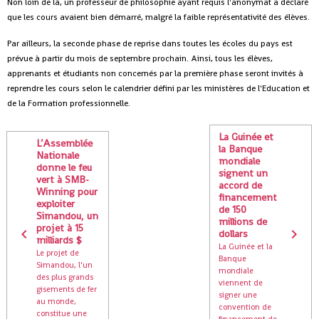
Non loin de là, un professeur de philosophie ayant requis l'anonymat a déclaré
que les cours avaient bien démarré, malgré la faible représentativité des élèves.
Par ailleurs, la seconde phase de reprise dans toutes les écoles du pays est
prévue à partir du mois de septembre prochain. Ainsi, tous les élèves,
apprenants et étudiants non concernés par la première phase seront invités à
reprendre les cours selon le calendrier défini par les ministères de l'Education et
de la Formation professionnelle.
La Guinée et
L’Assemblée
la Banque
Nationale
mondiale
donne le feu
signent un
vert à SMB-
accord de
Winning pour
financement
exploiter
de 150
Simandou, un
millions de
projet à 15
dollars
milliards $
La Guinée et la
Le projet de
Banque
Simandou, l’un
mondiale
des plus grands
viennent de
gisements de fer
signer une
au monde,
convention de
constitue une