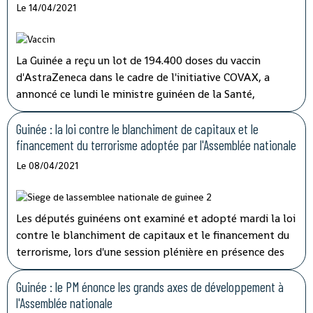
''la cohérence et la complémentarité qui doivent
Le 14/04/2021
caractériser les activités des structures impliquées'' dans
les opérations de lutte contre la corruption.
La Guinée a reçu un lot de 194.400 doses du vaccin
d'AstraZeneca dans le cadre de l'initiative COVAX, a
annoncé ce lundi le ministre guinéen de la Santé,
médécin général Rémy Lamah à la radio nationale.
Guinée : la loi contre le blanchiment de capitaux et le
financement du terrorisme adoptée par l'Assemblée nationale
Le 08/04/2021
Les députés guinéens ont examiné et adopté mardi la loi
contre le blanchiment de capitaux et le financement du
terrorisme, lors d'une session plénière en présence des
membres du gouvernement.
Guinée : le PM énonce les grands axes de développement à
l'Assemblée nationale