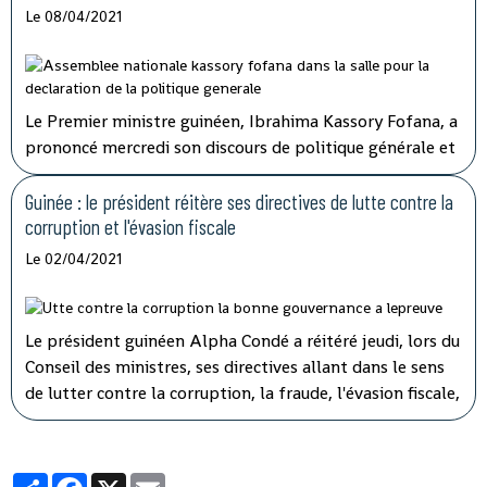
Le 08/04/2021
Le Premier ministre guinéen, Ibrahima Kassory Fofana, a
prononcé mercredi son discours de politique générale et
d'orientation devant les 108 députés présents sur les 114
que compte l'hémicycle guinéen.
Guinée : le président réitère ses directives de lutte contre la
corruption et l'évasion fiscale
Le 02/04/2021
Le président guinéen Alpha Condé a réitéré jeudi, lors du
Conseil des ministres, ses directives allant dans le sens
de lutter contre la corruption, la fraude, l'évasion fiscale,
le népotisme, le laisser-aller et tous ces fléaux qui
gangrènent l'administration et empêchent le
développement rapide de son pays.
Partager
Facebook
X
Email