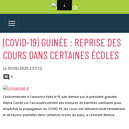
(COVID-19) GUINÉE : REPRISE DES
COURS DANS CERTAINES ÉCOLES
Le 30/06/2020
à 07:52
0
Conformément à l'annonce faite le 15 juin dernier par le président guinéen
Alpha Condé sur l'assouplissement des mesures de barrières sanitaires pour
empêcher la propagation du COVID-19, les cours ont démarré lundi timidement
et de façons partielles dans certaines écoles du pays, a constaté Xinhua.