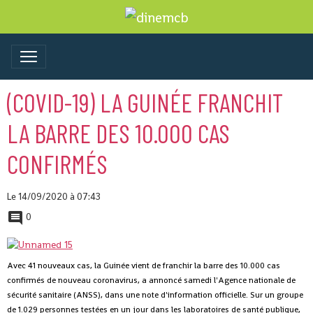
(COVID-19) LA GUINÉE FRANCHIT
LA BARRE DES 10.000 CAS
CONFIRMÉS
Le 14/09/2020
à 07:43
0
Avec 41 nouveaux cas, la Guinée vient de franchir la barre des 10.000 cas
confirmés de nouveau coronavirus, a annoncé samedi l'Agence nationale de
sécurité sanitaire (ANSS), dans une note d'information officielle.
Sur un groupe
de 1.029 personnes testées en un jour dans les laboratoires de santé publique,