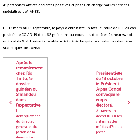
41 personnes ont été déclarées positives et prises en charge par les services
spécialisés de l'ANSS.
Du 12 mars au 13 septembre, le pays a enregistré un total cumulé de 10.020 cas
positifs de COVID-19 dont 62 guérisons au cours des dernières 24 heures, soit
un total de 9.251 patients rétablis et 63 décès hospitaliers, selon les dernières
statistiques de l'ANSS.
Après le
remaniement
chez Rio
Présidentielle
Tinto, le
du 18 octobre:
dossier
le Président
guinéen du
Alpha Condé
Simandou
convoque le
dans
corps
l’expectative
électoral
Le
À travers un
débarquement
décret lu sur les
du directeur
antennes des
général et du
médias d'Etat, le
patron de la
présid...
division fer du