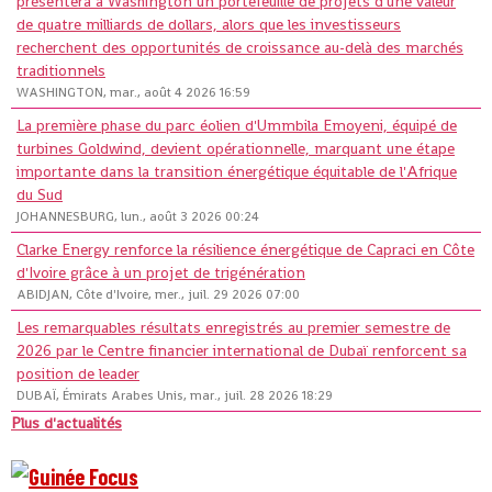
présentera à Washington un portefeuille de projets d'une valeur
de quatre milliards de dollars, alors que les investisseurs
recherchent des opportunités de croissance au-delà des marchés
traditionnels
WASHINGTON, mar., août 4 2026 16:59
La première phase du parc éolien d'Ummbila Emoyeni, équipé de
turbines Goldwind, devient opérationnelle, marquant une étape
importante dans la transition énergétique équitable de l'Afrique
du Sud
JOHANNESBURG, lun., août 3 2026 00:24
Clarke Energy renforce la résilience énergétique de Capraci en Côte
d'Ivoire grâce à un projet de trigénération
ABIDJAN, Côte d'Ivoire, mer., juil. 29 2026 07:00
Les remarquables résultats enregistrés au premier semestre de
2026 par le Centre financier international de Dubaï renforcent sa
position de leader
DUBAÏ, Émirats Arabes Unis, mar., juil. 28 2026 18:29
Plus d'actualités