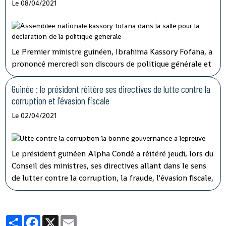
Le 08/04/2021
Le Premier ministre guinéen, Ibrahima Kassory Fofana, a
prononcé mercredi son discours de politique générale et
d'orientation devant les 108 députés présents sur les 114
que compte l'hémicycle guinéen.
Guinée : le président réitère ses directives de lutte contre la
corruption et l'évasion fiscale
Le 02/04/2021
Le président guinéen Alpha Condé a réitéré jeudi, lors du
Conseil des ministres, ses directives allant dans le sens
de lutter contre la corruption, la fraude, l'évasion fiscale,
le népotisme, le laisser-aller et tous ces fléaux qui
gangrènent l'administration et empêchent le
développement rapide de son pays.
Partager
Facebook
X
Email