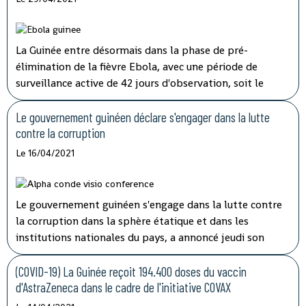
La Guinée entre désormais dans la phase de pré-
élimination de la fièvre Ebola, avec une période de
surveillance active de 42 jours d'observation, soit le
double de la période d'incubation du virus, a indiqué
mardi à la télévision nationale, Sory Condé, chargé des
Le gouvernement guinéen déclare s'engager dans la lutte
études au département surveillance à l'Agence nationale
contre la corruption
de sécurité sanitaire (ANSS).
Le 16/04/2021
Le gouvernement guinéen s'engage dans la lutte contre
la corruption dans la sphère étatique et dans les
institutions nationales du pays, a annoncé jeudi son
porte-parole, Aboubacar Sylla.
Lors de la session
ordinaire du conseil des ministres tenu par
(COVID-19) La Guinée reçoit 194.400 doses du vaccin
visioconférence, le président Alpha Condé a insisté sur
d'AstraZeneca dans le cadre de l'initiative COVAX
''la cohérence et la complémentarité qui doivent