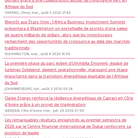
demain grâce à une collaboration autour de l'hydrogène vert en
Afrique du Sud
CHIFENG, Chine, mer., août 5 2026 21:42
Bientôt aux États-Unis : l'Africa Business Investment Summit
présentera à Washington un portefeuille de projets d'une valeur
de quatre milliards de dollars, alors que les investisseurs
recherchent des opportunités de croissance au-delà des marchés
traditionnels
WASHINGTON, mar., août 4 2026 16:59
La première phase du parc éolien d'Ummbila Emoyeni, équipé de
turbines Goldwind, devient opérationnelle, marquant une étape
importante dans la transition énergétique équitable de l'Afrique
du Sud
JOHANNESBURG, lun., août 3 2026 00:24
Clarke Energy renforce la résilience énergétique de Capraci en Côte
d'Ivoire grâce à un projet de trigénération
ABIDJAN, Côte d'Ivoire, mer., juil. 29 2026 07:00
Les remarquables résultats enregistrés au premier semestre de
2026 par le Centre financier international de Dubaï renforcent sa
position de leader