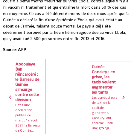
cousin à peine moins meurtrier du virus Ebola, contre lequel il n’y a
ni vaccin ni traitement et qui entraîne la mort dans 50 % des cas
en moyenne. Ce cas a été détecté moins de deux mois après que la
Guinée a déclaré la fin d’une épidémie d’Ebola qui avait éclaté au
début de l’année, faisant douze morts. Le pays a déjà été
sévèrement éprouvé par la fièvre hémorragique due au virus Ebola,
qui y avait tué 2 500 personnes entre fin 2013 et 2016.
Source: AFP
Abdoulaye
Guinée
Bah
Conakry : en
réincarcéré :
grève, les
le Barreau de
taxis veulent
Guinée
augmenter
s’insurge
les tarifs
contre cette
Les conducteurs
décision
de taxi de la
Dans une
capitale
déclaration
guinéenne,
publiée ce
Conakry, ont
mardi, 17 août
entamé lundi
2021, le Barreau
une gr&egr...
de Guinée...