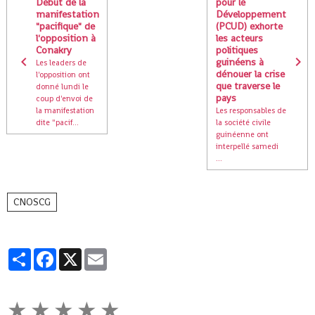
Début de la
pour le
manifestation
Développement
"pacifique" de
(PCUD) exhorte
l'opposition à
les acteurs
Conakry
politiques
guinéens à
Les leaders de
dénouer la crise
l'opposition ont
que traverse le
donné lundi le
pays
coup d'envoi de
la manifestation
Les responsables de
dite "pacif...
la société civile
guinéenne ont
interpellé samedi
...
CNOSCG
Partager
Facebook
X
Email
★
★
★
★
★