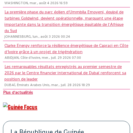
WASHINGTON, mar., août 4 2026 16:59
La première phase du parc éolien d'Ummbila Emoyeni, équipé de
turbines Goldwind, devient opérationnelle, marquant une étape
importante dans la transition énergétique équitable de l'Afrique
du Sud
JOHANNESBURG, lun., août 3 2026 00:24
Clarke Energy renforce la résilience énergétique de Capraci en Côte
d'Ivoire grâce à un projet de trigénération
ABIDJAN, Côte d'Ivoire, mer., juil. 29 2026 07:00
Les remarquables résultats enregistrés au premier semestre de
2026 par le Centre financier international de Dubaï renforcent sa
position de leader
DUBAÏ, Émirats Arabes Unis, mar., juil. 28 2026 18:29
Plus d'actualités
La République de Guinée