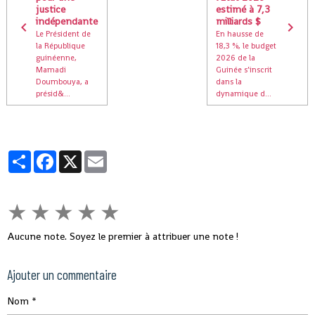
justice
estimé à 7,3
indépendante
milliards $
Le Président de
En hausse de
la République
18,3 %, le budget
guinéenne,
2026 de la
Mamadi
Guinée s’inscrit
Doumbouya, a
dans la
présid&...
dynamique d...
Partager
Facebook
X
Email
★
★
★
★
★
Aucune note. Soyez le premier à attribuer une note !
Ajouter un commentaire
Nom