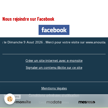
Nous rejoindre sur Facebook
e
Dimanche 9 Aout 2026
. Merci pour votre visite sur www.anouslaguine
Créer un site internet avec e-monsite
Signaler un contenu illicite sur ce site
Mentions légales
Conditions générales d'utilisation
SPONSORS
Gestion des cookies