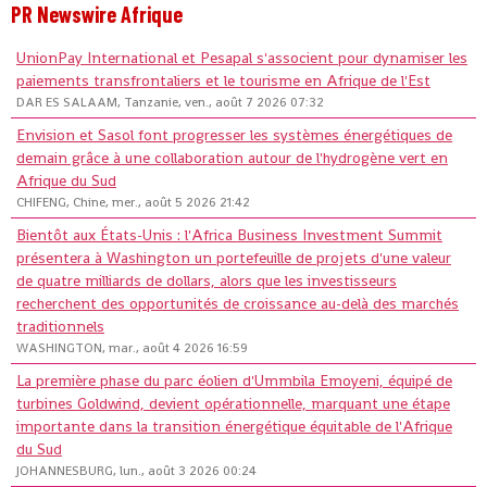
PR Newswire Afrique
UnionPay International et Pesapal s'associent pour dynamiser les
paiements transfrontaliers et le tourisme en Afrique de l'Est
DAR ES SALAAM, Tanzanie, ven., août 7 2026 07:32
Envision et Sasol font progresser les systèmes énergétiques de
demain grâce à une collaboration autour de l'hydrogène vert en
Afrique du Sud
CHIFENG, Chine, mer., août 5 2026 21:42
Bientôt aux États-Unis : l'Africa Business Investment Summit
présentera à Washington un portefeuille de projets d'une valeur
de quatre milliards de dollars, alors que les investisseurs
recherchent des opportunités de croissance au-delà des marchés
traditionnels
WASHINGTON, mar., août 4 2026 16:59
La première phase du parc éolien d'Ummbila Emoyeni, équipé de
turbines Goldwind, devient opérationnelle, marquant une étape
importante dans la transition énergétique équitable de l'Afrique
du Sud
JOHANNESBURG, lun., août 3 2026 00:24