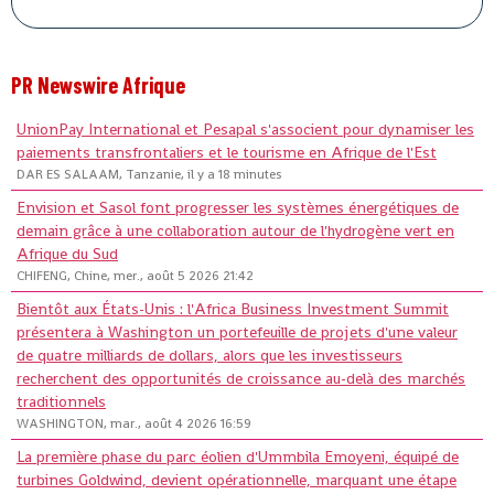
PR Newswire Afrique
UnionPay International et Pesapal s'associent pour dynamiser les
paiements transfrontaliers et le tourisme en Afrique de l'Est
DAR ES SALAAM, Tanzanie, il y a 18 minutes
Envision et Sasol font progresser les systèmes énergétiques de
demain grâce à une collaboration autour de l'hydrogène vert en
Afrique du Sud
CHIFENG, Chine, mer., août 5 2026 21:42
Bientôt aux États-Unis : l'Africa Business Investment Summit
présentera à Washington un portefeuille de projets d'une valeur
de quatre milliards de dollars, alors que les investisseurs
recherchent des opportunités de croissance au-delà des marchés
traditionnels
WASHINGTON, mar., août 4 2026 16:59
La première phase du parc éolien d'Ummbila Emoyeni, équipé de
turbines Goldwind, devient opérationnelle, marquant une étape