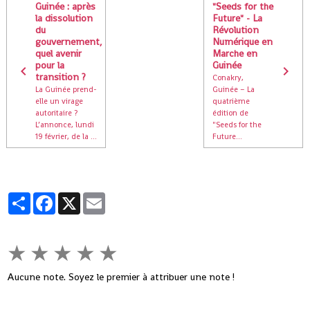
Guinée : après
"Seeds for the
la dissolution
Future" - La
du
Révolution
gouvernement,
Numérique en
quel avenir
Marche en
pour la
Guinée
transition ?
Conakry,
La Guinée prend-
Guinée – La
elle un virage
quatrième
autoritaire ?
édition de
L’annonce, lundi
"Seeds for the
19 février, de la ...
Future...
Partager
Facebook
X
Email
★
★
★
★
★
Aucune note. Soyez le premier à attribuer une note !