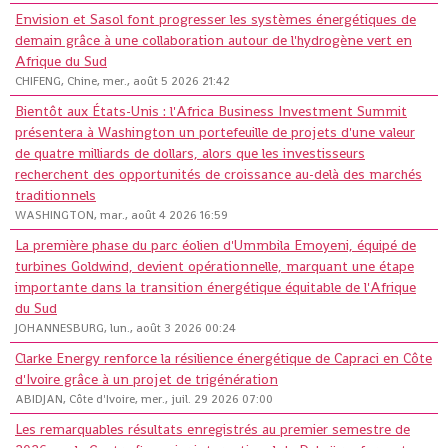
Envision et Sasol font progresser les systèmes énergétiques de
demain grâce à une collaboration autour de l'hydrogène vert en
Afrique du Sud
CHIFENG, Chine, mer., août 5 2026 21:42
Bientôt aux États-Unis : l'Africa Business Investment Summit
présentera à Washington un portefeuille de projets d'une valeur
de quatre milliards de dollars, alors que les investisseurs
recherchent des opportunités de croissance au-delà des marchés
traditionnels
WASHINGTON, mar., août 4 2026 16:59
La première phase du parc éolien d'Ummbila Emoyeni, équipé de
turbines Goldwind, devient opérationnelle, marquant une étape
importante dans la transition énergétique équitable de l'Afrique
du Sud
JOHANNESBURG, lun., août 3 2026 00:24
Clarke Energy renforce la résilience énergétique de Capraci en Côte
d'Ivoire grâce à un projet de trigénération
ABIDJAN, Côte d'Ivoire, mer., juil. 29 2026 07:00
Les remarquables résultats enregistrés au premier semestre de