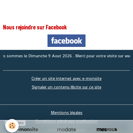
Nous rejoindre sur Facebook
 sommes le
Dimanche 9 Aout 2026
. Merci pour votre visite sur www.a
Créer un site internet avec e-monsite
Signaler un contenu illicite sur ce site
Mentions légales
Conditions générales d'utilisation
SPONSORS
Gestion des cookies