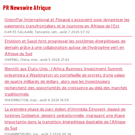
PR Newswire Afrique
UnionPay International et Pesapal s'associent pour dynamiser les
paiements transfrontaliers et le tourisme en Afrique de l'Est
DAR ES SALAAM, Tanzanie, ven., août 7 2026 07:32
Envision et Sasol font progresser les systèmes énergétiques de
demain grâce à une collaboration autour de l'hydrogène vert en
Afrique du Sud
CHIFENG, Chine, mer., août 5 2026 21:42
Bientôt aux États-Unis : l'Africa Business Investment Summit
présentera à Washington un portefeuille de projets d'une valeur
de quatre milliards de dollars, alors que les investisseurs
recherchent des opportunités de croissance au-delà des marchés
traditionnels
WASHINGTON, mar., août 4 2026 16:59
La première phase du parc éolien d'Ummbila Emoyeni, équipé de
turbines Goldwind, devient opérationnelle, marquant une étape
importante dans la transition énergétique équitable de l'Afrique
du Sud
JOHANNESBURG, lun., août 3 2026 00:24