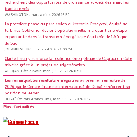
recherchent des opportunités de croissance au-delà des marchés
traditionnels
WASHINGTON, mar., août 4 2026 16:59
La première phase du parc éolien d'Ummbila Emoyeni, équipé de
turbines Goldwind, devient opérationnelle, marquant une étape
importante dans la transition énergétique équitable de l'Afrique
du Sud
JOHANNESBURG, lun., août 3 2026 00:24
Clarke Energy renforce la résilience énergétique de Capraci en Côte
d'Ivoire grâce à un projet de trigénération
ABIDJAN, Côte d'Ivoire, mer., juil. 29 2026 07:00
Les remarquables résultats enregistrés au premier semestre de
2026 par le Centre financier international de Dubaï renforcent sa
position de leader
DUBAÏ, Émirats Arabes Unis, mar., juil. 28 2026 18:29
Plus d'actualités