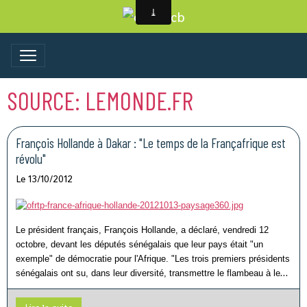
SOURCE: LEMONDE.FR
François Hollande à Dakar : "Le temps de la Françafrique est
révolu"
Le 13/10/2012
Le président français, François Hollande, a déclaré, vendredi 12
octobre, devant les députés sénégalais que leur pays était "un
exemple" de démocratie pour l'Afrique. "Les trois premiers présidents
sénégalais ont su, dans leur diversité, transmettre le flambeau à leur
successeur, permettant à votre pays de réussir des alternances sans
déchirement", leur a-t-il dit, lors d'un discours prononcé à