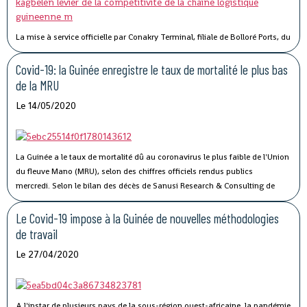
La mise à service officielle par Conakry Terminal, filiale de Bolloré Ports, du
port sec de Kagbelen, permettra « l’amélioration des performances et la
compétitivité du Port Autonome de Conakry ».« Le développement du port
Covid-19: la Guinée enregistre le taux de mortalité le plus bas
sec de Kagbelen répond au double défi de la gestion optimale des espaces
de la MRU
de stockage du terminal à conteneurs et de la célérité des services de
Le 14/05/2020
livraison des véhicules. En complément des nouveaux portiques de parc
que Conakry Terminal vient de mettre en service, ce nouveau port sec
permettra l’amélioration des performances et la compétitivité du Port
Autonome de Conakry, », a déclaré Madame Traoré Tahirou Barry,
La Guinée a le taux de mortalité dû au coronavirus le plus faible de l'Union
Directrice générale de Conakry Terminal.
du fleuve Mano (MRU), selon des chiffres officiels rendus publics
mercredi.
Selon le bilan des décès de Sanusi Research & Consulting de
l’Union, qui regroupe la Côte d’Ivoire, la Guinée, le Libéria et la Sierra Leone,
73 personnes ont succombé au Covid-19.
Le Covid-19 impose à la Guinée de nouvelles méthodologies
de travail
Le 27/04/2020
A l'instar de plusieurs pays de la sous-région ouest-africaine, la pandémie