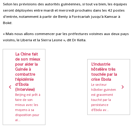
Selon les prévisions des autorités guinéennes, si tout va bien, les équipes
seront déployées entre mardi et mercredi prochains dans les 42 postes
d’entrée, notamment à partir de Benty à Forécariah jusqu’à Kamsar à
Boké.
« Mais nous allons commencer par les préfectures voisines aux deux pays
voisins, le Liberia et la Sierra Leone », dit Dr Keita.
La Chine fait
de son mieux
pour aider la
L'industrie
Guinée à
hôtelière très
combattre
touchée par la
l'épidémie
crise Ebola
d'Ebola
Le secteur
(Interview)
hôtelier guinéen
Beijing est prêt à
est gravement
faire de son
touché par la
mieux avec les
persistance
moyens à sa
d'Ebola av...
disposition pour
ai...