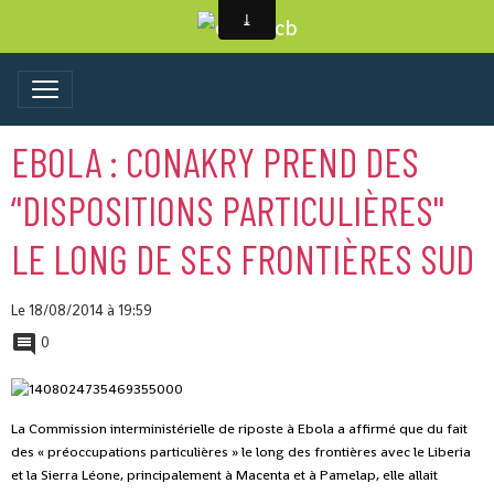
EBOLA : CONAKRY PREND DES
‘'DISPOSITIONS PARTICULIÈRES''
LE LONG DE SES FRONTIÈRES SUD
Le 18/08/2014
à 19:59
0
La Commission interministérielle de riposte à Ebola a affirmé que du fait
des « préoccupations particulières » le long des frontières avec le Liberia
et la Sierra Léone, principalement à Macenta et à Pamelap, elle allait