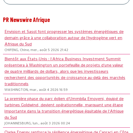
PR Newswire Afrique
Envision et Sasol font progresser les systèmes énergétiques de
demain grâce à une collaboration autour de l'hydrogène vert en
Afrique du Sud
CHIFENG, Chine, mer., août 5 2026 21:42
Bientôt aux États-Unis : l'Africa Business Investment Summit
présentera à Washington un portefeuille de projets d'une valeur
de quatre milliards de dollars, alors que les investisseurs
recherchent des opportunités de croissance au-delà des marchés
traditionnels
WASHINGTON, mar., août 4 2026 16:59
La première phase du parc éolien d'Ummbila Emoyeni, équipé de
turbines Goldwind, devient opérationnelle, marquant une étape
importante dans la transition énergétique équitable de l'Afrique
du Sud
JOHANNESBURG, lun., août 3 2026 00:24
Clarke Energy renforce la résilience énergétique de Capraci en Côte