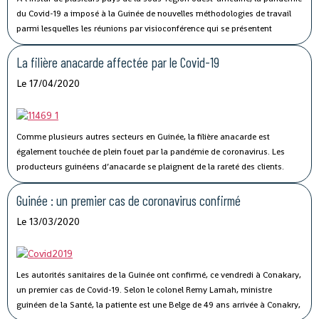
du Covid-19 a imposé à la Guinée de nouvelles méthodologies de travail
parmi lesquelles les réunions par visioconférence qui se présentent
comme un véritable défi technologique pour les autorités guinéennes.
La filière anacarde affectée par le Covid-19
Le 17/04/2020
Comme plusieurs autres secteurs en Guinée, la filière anacarde est
également touchée de plein fouet par la pandémie de coronavirus.
Les
producteurs guinéens d’anacarde se plaignent de la rareté des clients.
Lancée le 02 avril dernier, par le ministère du Commerce, la campagne de
commercialisation de l’anacarde n’a pas connu son affluence habituelle à
Guinée : un premier cas de coronavirus confirmé
cause de la crise sanitaire qui secoue le monde.
Le 13/03/2020
Les autorités sanitaires de la Guinée ont confirmé, ce vendredi à Conakary,
un premier cas de Covid-19.
Selon le colonel Remy Lamah, ministre
guinéen de la Santé, la patiente est une Belge de 49 ans arrivée à Conakry,