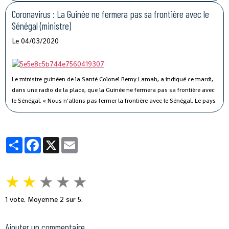
il y a une semaine. « Elle a été conduite et isolée au Centre de traitement de
Nongo », a-t-il indiqué.
Coronavirus : La Guinée ne fermera pas sa frontière avec le
Sénégal (ministre)
Le 04/03/2020
Le ministre guinéen de la Santé Colonel Remy Lamah, a indiqué ce mardi,
dans une radio de la place, que la Guinée ne fermera pas sa frontière avec
le Sénégal.
« Nous n’allons pas fermer la frontière avec le Sénégal. Le pays
est signataire du règlement sanitaire international. Ce n’est pas parce que
le Sénégal avait fermé sa frontière pendant Ebola, que nous allons aussi
fermer la nôtre », a-t-il souligné, tout en indiquant que des mesures sont
Partager
Facebook
X
Email
prises pour éviter ce virus en Guinée.
★
★
★
★
★
1
vote. Moyenne
2
sur 5.
Ajouter un commentaire