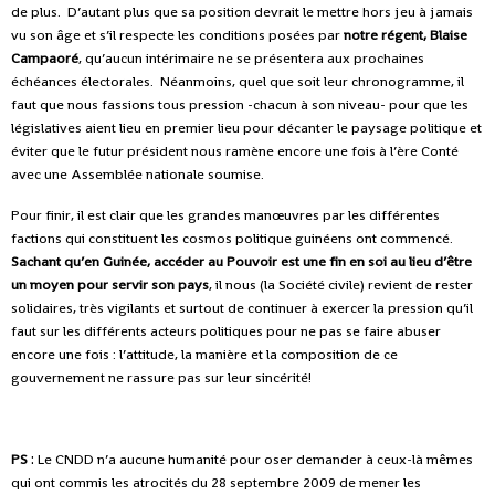
de plus.
D’autant plus que sa position devrait le mettre hors jeu à jamais
vu son âge et s’il respecte les conditions posées par
notre régent, Blaise
Campaoré
, qu’aucun intérimaire ne se présentera aux prochaines
échéances électorales.
Néanmoins, quel que soit leur chronogramme, il
faut que nous fassions tous pression -chacun à son niveau- pour que les
législatives aient lieu en premier lieu pour décanter le paysage politique et
éviter que le futur président nous ramène encore une fois à l’ère Conté
avec une Assemblée nationale soumise.
Pour finir, il est clair que les grandes manœuvres par les différentes
factions qui constituent les cosmos politique guinéens ont commencé.
Sachant qu’en Guinée, accéder au Pouvoir est une fin en soi au lieu d’être
un moyen pour servir son pays
, il nous (la Société civile) revient de rester
solidaires, très vigilants et surtout de continuer à exercer la pression qu’il
faut sur les différents acteurs politiques pour ne pas se faire abuser
encore une fois : l’attitude, la manière et la composition de ce
gouvernement ne rassure pas sur leur sincérité!
PS
:
Le CNDD n’a aucune humanité pour oser demander à ceux-là mêmes
qui ont commis les atrocités du 28 septembre 2009 de mener les