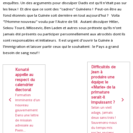
enquêtes. Un des arguments pour disculper Dadis est qu’il n’était pas sur
les lieux !
Et dire que ce sont des ‘’cadres’’ Guinéens !
Peut-on être au
fond étonnés que la Guinée soit dernière en tout aujourd’hui ?
Voila
‘’l’Homme nouveau’’ voulu par l’Autre de 58.
Autant disculper Hitler,
Sekou Touré, Milosevic, Ben Laden et autres sous prétexte qu’ils n’ont
jamais été présents ou participer personnellement aux atrocités dont ils
sont responsables et initiateurs.
Il est urgent d’ouvrir la Guinée à
l’immigration et laisser partir ceux qui le souhaitent : le Pays a grand
besoin de sang neuf !
Difficultés de
Konaté
Jean à
appelle au
produire une
respect du
équipe: le
calendrier
«Marie» de la
électoral
primature
Formation
serait-il
imminente d'un
impuissant ?
nouveau
Selon un vieil
gouvernement
adage, jamais
Dans une lettre
deux sans trois !
de mission
Souvenons-nous
adressée au
du temps mis
Prem...
par les anciens ...