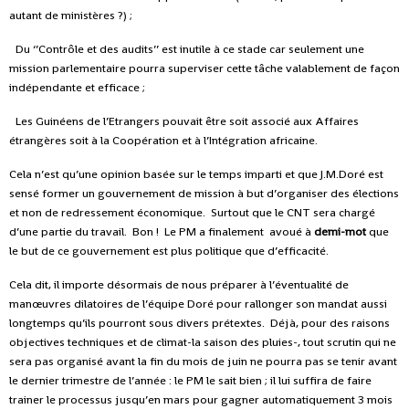
autant de ministères ?) ;
Du ‘’Contrôle et des audits’’ est inutile à ce stade car seulement une
mission parlementaire pourra superviser cette tâche valablement de façon
indépendante et efficace ;
Les Guinéens de l’Etrangers pouvait être soit associé aux Affaires
étrangères soit à la Coopération et à l’Intégration africaine.
Cela n’est qu’une opinion basée sur le temps imparti et que J.M.Doré est
sensé former un gouvernement de mission à but d’organiser des élections
et non de redressement économique.
Surtout que le CNT sera chargé
d’une partie du travail.
Bon !
Le PM a finalement
avoué à
demi-mot
que
le but de ce gouvernement est plus politique que d’efficacité.
Cela dit, il importe désormais de nous préparer à l’éventualité de
manœuvres dilatoires de l’équipe Doré pour rallonger son mandat aussi
longtemps qu’ils pourront sous divers prétextes.
Déjà, pour des raisons
objectives techniques et de climat-la saison des pluies-, tout scrutin qui ne
sera pas organisé avant la fin du mois de juin ne pourra pas se tenir avant
le dernier trimestre de l’année : le PM le sait bien ; il lui suffira de faire
trainer le processus jusqu’en mars pour gagner automatiquement 3 mois