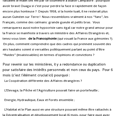
faisaient le malin ont fini par se soumettre à Blaise Campaoré : pourquoi
avoir bravé Ouaga si c’est pour perdre la face si rapidement de façon
encore plus honteuse ?
Depuis 1958, si la honte tuait, il ne resterait plus
aucun Guinéen sur Terre !
Nous ressemblons vraiment à nos ‘’fans’’, les
Français, comme des caïmans: grande gueule et petits bras.
Vous
remarquerez aussi notre hypocrisie sans égal car notre grand amour pour
la France se manifeste à travers un ministère des Affaires Etrangères et,
tenez vous bien :
de la Francophonie
(qui vouait la France aux gémonies ?).
En plus, comment comprendre que des cadres qui prennent souvent des
airs hautains soient si versatiles politiquement parlant au point d’être
‘’fluides’’ (insaisissables) en termes d’opinions et convictions ?
Pour revenir sur les ministères, il y a redondance ou duplication
pour satisfaire des intérêts personnels et non ceux du pays.
Pour 6
mois (c’est l’élément crucial ici) pourquoi :
La Coopération différente des Affaires étrangères ?
L’Elevage, la Pêche et l’Agriculture pouvait faire un portefeuille ;
Energie, Hydraulique, Eaux et Forets ensemble ;
L’Habitat et le Plan aussi en une structure pouvant même être rattachés à
la Décentralisation et développement local (6 mois, pour faire quoi avec