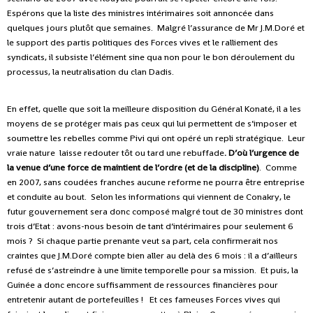
Espérons que la liste des ministres intérimaires soit annoncée dans
quelques jours plutôt que semaines.
Malgré l’assurance de Mr J.M.Doré et
le support des partis politiques des Forces vives et le ralliement des
syndicats, il subsiste l’élément sine qua non pour le bon déroulement du
processus, la neutralisation du clan Dadis.
En effet, quelle que soit la meilleure disposition du Général Konaté, il a les
moyens de se protéger mais pas ceux qui lui permettent de s’imposer et
soumettre les rebelles comme Pivi qui ont opéré un repli stratégique.
Leur
vraie nature
laisse redouter tôt ou tard une rebuffade
. D’où l’urgence de
la venue d’une force de maintient de l’ordre (et de la discipline)
.
Comme
en 2007, sans coudées franches aucune reforme ne pourra être entreprise
et conduite au bout.
Selon les informations qui viennent de Conakry, le
futur gouvernement sera donc composé malgré tout de 30 ministres dont
trois d’Etat : avons-nous besoin de tant d’intérimaires pour seulement 6
mois ?
Si chaque partie prenante veut sa part, cela confirmerait nos
craintes que J.M.Doré compte bien aller au delà des 6 mois : il a d’ailleurs
refusé de s’astreindre à une limite temporelle pour sa mission.
Et puis, la
Guinée a donc encore suffisamment de ressources financières pour
entretenir autant de portefeuilles !
Et ces fameuses Forces vives qui