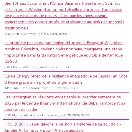
Bientôt aux États-Unis : l'Africa Business Investment Summit
présentera à Washington un portefeuille de projets d'une valeur
de quatre milliards de dollars, alors que les investisseurs
recherchent des opportunités de croissance au-delà des marchés
traditionnels
WASHINGTON, mar., août 4 2026 16:59
La première phase du parc éolien d'Ummbila Emoyeni, équipé de
turbines Goldwind, devient opérationnelle, marquant une étape
importante dans la transition énergétique équitable de l'Afrique
du Sud
JOHANNESBURG, lun., août 3 2026 00:24
Clarke Energy renforce la résilience énergétique de Capraci en Côte
d'Ivoire grâce à un projet de trigénération
ABIDJAN, Côte d'Ivoire, mer., juil. 29 2026 07:00
Les remarquables résultats enregistrés au premier semestre de
2026 par le Centre financier international de Dubaï renforcent sa
position de leader
DUBAÏ, Émirats Arabes Unis, mar., juil. 28 2026 18:29
HNS 2026 | Huawei dévoile la version améliorée de sa solution «
Xinghe AI Campus » pour l'Afrique australe