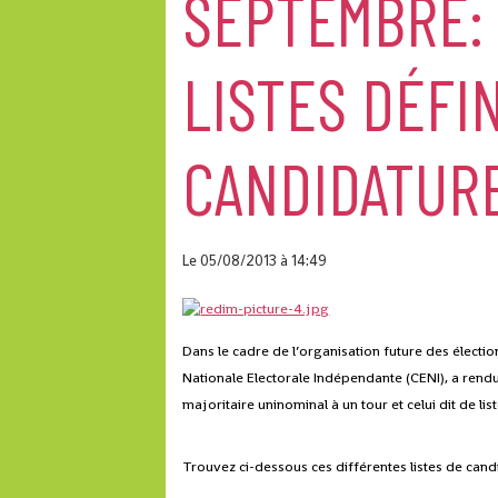
SEPTEMBRE: 
LISTES DÉFI
CANDIDATUR
Le 05/08/2013
à 14:49
Dans le cadre de l’organisation future des élect
Nationale Electorale Indépendante (CENI), a rendu 
majoritaire uninominal à un tour et celui dit de li
Trouvez ci-dessous ces différentes listes de cand