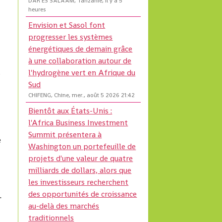
DAR ES SALAAM, Tanzanie, il y a 5
heures
Envision et Sasol font
progresser les systèmes
énergétiques de demain grâce
à une collaboration autour de
l'hydrogène vert en Afrique du
s
Sud
CHIFENG, Chine, mer., août 5 2026 21:42
Bientôt aux États-Unis :
l'Africa Business Investment
Summit présentera à
e
Washington un portefeuille de
projets d'une valeur de quatre
milliards de dollars, alors que
les investisseurs recherchent
des opportunités de croissance
.
au-delà des marchés
traditionnels