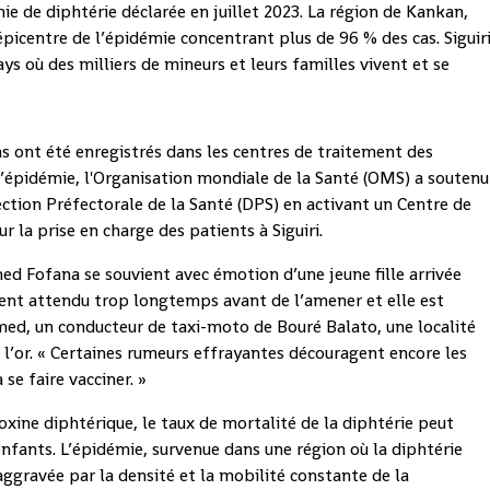
ie de diphtérie déclarée en juillet 2023. La région de Kankan,
 l’épicentre de l’épidémie concentrant plus de 96 % des cas. Siguir
ys où des milliers de mineurs et leurs familles vivent et se
s ont été enregistrés dans les centres de traitement des
l’épidémie, l'Organisation mondiale de la Santé (OMS) a soutenu
rection Préfectorale de la Santé (DPS) en activant un Centre de
 la prise en charge des patients à Siguiri.
d Fofana se souvient avec émotion d’une jeune fille arrivée
aient attendu trop longtemps avant de l’amener et elle est
ed, un conducteur de taxi-moto de Bouré Balato, une localité
 l’or. « Certaines rumeurs effrayantes découragent encore les
se faire vacciner. »
xine diphtérique, le taux de mortalité de la diphtérie peut
enfants. L’épidémie, survenue dans une région où la diphtérie
 aggravée par la densité et la mobilité constante de la