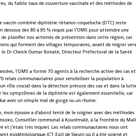
res, du faible taux de couverture vaccinale et des méthodes de
 le vaccin combiné diphtérie-tétanos-coqueluche (DTC) reste
en dessous des 80 à 85 % requis par l’OMS pour atteindre une
le de planifier nos activités de prévention dans cette région, car
ions qui forment des villages temporaires, avant de migrer ver
e le Dr Cheick Oumar Konaté, Directeur Préfectoral de la Santé
ancées, l'OMS a formé 70 agents à la recherche active des cas et
170 relais communautaires pour sensibiliser la population à
 un rôle crucial dans la détection précoce des cas et dans la lutt
r les symptômes de la diphtérie est également essentielle, car
due avec un simple mal de gorge ou un rhume.
ie, mon épouse a d'abord tenté de le soigner avec des méthodes
nsoko, Conseiller communal à Kourémalé, à la frontière du Mali
é et j’étais très inquiet. Les relais communautaires nous ont
nt épidémiologique (CT-Epi) de Siguiri où il a été soigné et