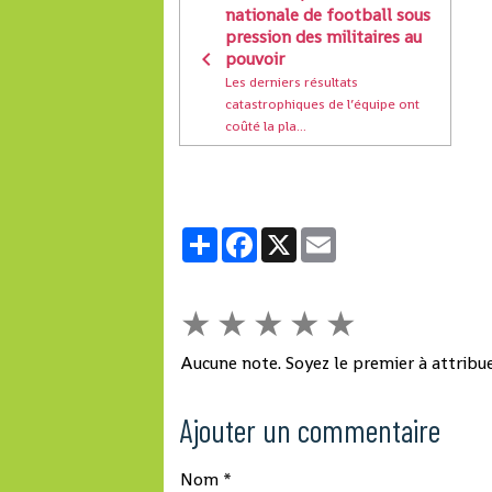
nationale de football sous
pression des militaires au
pouvoir
Les derniers résultats
catastrophiques de l’équipe ont
coûté la pla...
Partager
Facebook
X
Email
★
★
★
★
★
Aucune note. Soyez le premier à attribue
Ajouter un commentaire
Nom