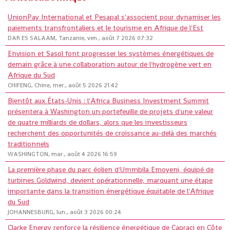
UnionPay International et Pesapal s'associent pour dynamiser les
paiements transfrontaliers et le tourisme en Afrique de l'Est
DAR ES SALAAM, Tanzanie, ven., août 7 2026 07:32
Envision et Sasol font progresser les systèmes énergétiques de
demain grâce à une collaboration autour de l'hydrogène vert en
Afrique du Sud
CHIFENG, Chine, mer., août 5 2026 21:42
Bientôt aux États-Unis : l'Africa Business Investment Summit
présentera à Washington un portefeuille de projets d'une valeur
de quatre milliards de dollars, alors que les investisseurs
recherchent des opportunités de croissance au-delà des marchés
traditionnels
WASHINGTON, mar., août 4 2026 16:59
La première phase du parc éolien d'Ummbila Emoyeni, équipé de
turbines Goldwind, devient opérationnelle, marquant une étape
importante dans la transition énergétique équitable de l'Afrique
du Sud
JOHANNESBURG, lun., août 3 2026 00:24
Clarke Energy renforce la résilience énergétique de Capraci en Côte