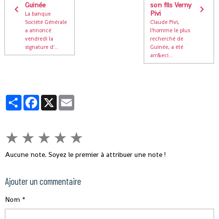
Guinée
son fils Verny
Pivi
La banque
Société Générale
Claude Pivi,
a annoncé
l'homme le plus
vendredi la
recherché de
signature d'...
Guinée, a été
arr&eci...
Partager
Facebook
X
Email
★
★
★
★
★
Aucune note. Soyez le premier à attribuer une note !
Ajouter un commentaire
Nom