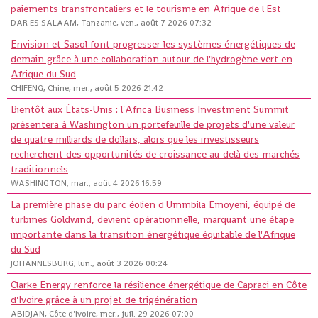
paiements transfrontaliers et le tourisme en Afrique de l'Est
DAR ES SALAAM, Tanzanie, ven., août 7 2026 07:32
Envision et Sasol font progresser les systèmes énergétiques de
demain grâce à une collaboration autour de l'hydrogène vert en
Afrique du Sud
CHIFENG, Chine, mer., août 5 2026 21:42
Bientôt aux États-Unis : l'Africa Business Investment Summit
présentera à Washington un portefeuille de projets d'une valeur
de quatre milliards de dollars, alors que les investisseurs
recherchent des opportunités de croissance au-delà des marchés
traditionnels
WASHINGTON, mar., août 4 2026 16:59
La première phase du parc éolien d'Ummbila Emoyeni, équipé de
turbines Goldwind, devient opérationnelle, marquant une étape
importante dans la transition énergétique équitable de l'Afrique
du Sud
JOHANNESBURG, lun., août 3 2026 00:24
Clarke Energy renforce la résilience énergétique de Capraci en Côte
d'Ivoire grâce à un projet de trigénération
ABIDJAN, Côte d'Ivoire, mer., juil. 29 2026 07:00