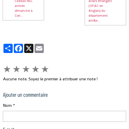
Cédéao-NU,
avoirs étrangers
arrivée
(OFAC en
dimanche à
Anglais) du
Con...
département
am&e...
Partager
Facebook
X
Email
★
★
★
★
★
Aucune note. Soyez le premier à attribuer une note !
Ajouter un commentaire
Nom