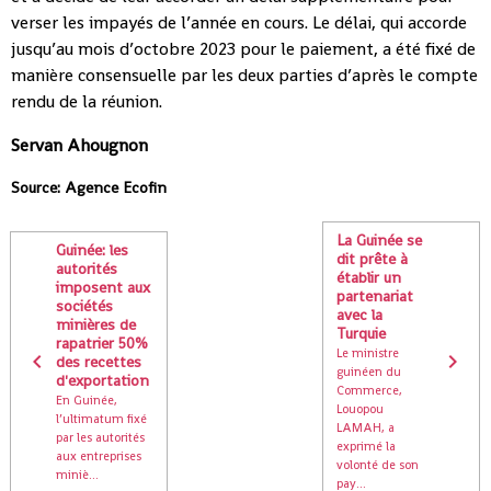
verser les impayés de l’année en cours. Le délai, qui accorde
jusqu’au mois d’octobre 2023 pour le paiement, a été fixé de
manière consensuelle par les deux parties d’après le compte
rendu de la réunion.
Servan Ahougnon
Source: Agence Ecofin
La Guinée se
Guinée: les
dit prête à
autorités
établir un
imposent aux
partenariat
sociétés
avec la
minières de
Turquie
rapatrier 50%
Le ministre
des recettes
guinéen du
d'exportation
Commerce,
En Guinée,
Louopou
l’ultimatum fixé
LAMAH, a
par les autorités
exprimé la
aux entreprises
volonté de son
miniè...
pay...