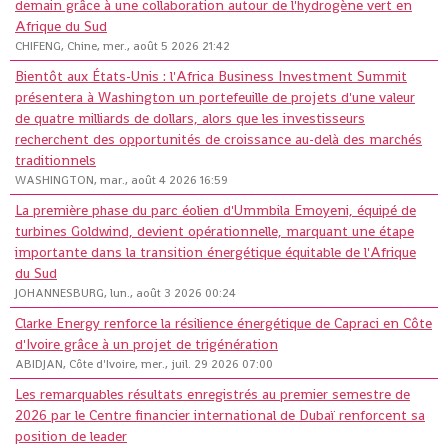
demain grâce à une collaboration autour de l'hydrogène vert en
Afrique du Sud
CHIFENG, Chine, mer., août 5 2026 21:42
Bientôt aux États-Unis : l'Africa Business Investment Summit
présentera à Washington un portefeuille de projets d'une valeur
de quatre milliards de dollars, alors que les investisseurs
recherchent des opportunités de croissance au-delà des marchés
traditionnels
WASHINGTON, mar., août 4 2026 16:59
La première phase du parc éolien d'Ummbila Emoyeni, équipé de
turbines Goldwind, devient opérationnelle, marquant une étape
importante dans la transition énergétique équitable de l'Afrique
du Sud
JOHANNESBURG, lun., août 3 2026 00:24
Clarke Energy renforce la résilience énergétique de Capraci en Côte
d'Ivoire grâce à un projet de trigénération
ABIDJAN, Côte d'Ivoire, mer., juil. 29 2026 07:00
Les remarquables résultats enregistrés au premier semestre de
2026 par le Centre financier international de Dubaï renforcent sa
position de leader