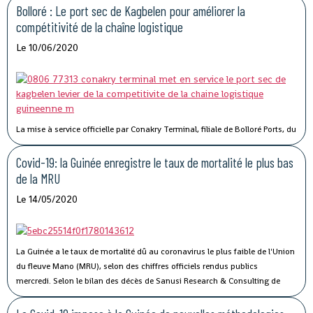
Bolloré : Le port sec de Kagbelen pour améliorer la
compétitivité de la chaîne logistique
Le 10/06/2020
La mise à service officielle par Conakry Terminal, filiale de Bolloré Ports, du
port sec de Kagbelen, permettra « l’amélioration des performances et la
compétitivité du Port Autonome de Conakry ».« Le développement du port
Covid-19: la Guinée enregistre le taux de mortalité le plus bas
sec de Kagbelen répond au double défi de la gestion optimale des espaces
de la MRU
de stockage du terminal à conteneurs et de la célérité des services de
Le 14/05/2020
livraison des véhicules. En complément des nouveaux portiques de parc
que Conakry Terminal vient de mettre en service, ce nouveau port sec
permettra l’amélioration des performances et la compétitivité du Port
Autonome de Conakry, », a déclaré Madame Traoré Tahirou Barry,
La Guinée a le taux de mortalité dû au coronavirus le plus faible de l'Union
Directrice générale de Conakry Terminal.
du fleuve Mano (MRU), selon des chiffres officiels rendus publics
mercredi.
Selon le bilan des décès de Sanusi Research & Consulting de
l’Union, qui regroupe la Côte d’Ivoire, la Guinée, le Libéria et la Sierra Leone,
73 personnes ont succombé au Covid-19.