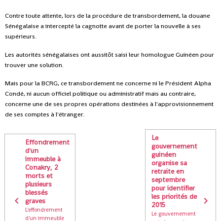
Contre toute attente, lors de la procédure de transbordement, la douane
Sénégalaise a intercepté la cagnotte avant de porter la nouvelle à ses
supérieurs.
Les autorités sénégalaises ont aussitôt saisi leur homologue Guinéen pour
trouver une solution.
Mais pour la BCRG, ce transbordement ne concerne ni le Président Alpha
Condé, ni aucun officiel politique ou administratif mais au contraire,
concerne une de ses propres opérations destinées à l'approvisionnement
de ses comptes à l'étranger.
Le
Effondrement
gouvernement
d'un
guinéen
immeuble à
organise sa
Conakry, 2
retraite en
morts et
septembre
plusieurs
pour identifier
blessés
les priorités de
graves
2015
L'effondrement
Le gouvernement
d'un immeuble