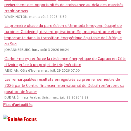
recherchent des opportunités de croissance au-delà des marchés
traditionnels
WASHINGTON, mar., août 4 2026 16:59
La première phase du parc éolien d'Ummbila Emoyeni, équipé de
turbines Goldwind, devient opérationnelle, marquant une étape
importante dans la transition énergétique équitable de l'Afrique
du Sud
JOHANNESBURG, lun., août 3 2026 00:24
Clarke Energy renforce la résilience énergétique de Capraci en Côte
d'Ivoire grâce à un projet de trigénération
ABIDJAN, Côte d'Ivoire, mer., juil. 29 2026 07:00
Les remarquables résultats enregistrés au premier semestre de
2026 par le Centre financier international de Dubaï renforcent sa
position de leader
DUBAÏ, Émirats Arabes Unis, mar., juil. 28 2026 18:29
Plus d'actualités