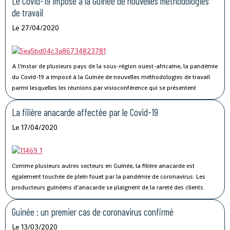
Le Covid-19 impose à la Guinée de nouvelles méthodologies
de travail
Le 27/04/2020
A l'instar de plusieurs pays de la sous-région ouest-africaine, la pandémie
du Covid-19 a imposé à la Guinée de nouvelles méthodologies de travail
parmi lesquelles les réunions par visioconférence qui se présentent
comme un véritable défi technologique pour les autorités guinéennes.
La filière anacarde affectée par le Covid-19
Le 17/04/2020
Comme plusieurs autres secteurs en Guinée, la filière anacarde est
également touchée de plein fouet par la pandémie de coronavirus.
Les
producteurs guinéens d’anacarde se plaignent de la rareté des clients.
Lancée le 02 avril dernier, par le ministère du Commerce, la campagne de
commercialisation de l’anacarde n’a pas connu son affluence habituelle à
Guinée : un premier cas de coronavirus confirmé
cause de la crise sanitaire qui secoue le monde.
Le 13/03/2020