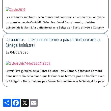
Les autorités sanitaires de la Guinée ont confirmé, ce vendredi à Conakary,
un premier cas de Covid-19.
Selon le colonel Remy Lamah, ministre
guinéen de la Santé, la patiente est une Belge de 49 ans arrivée à Conakry,
il y a une semaine. « Elle a été conduite et isolée au Centre de traitement de
Nongo », a-t-il indiqué.
Coronavirus : La Guinée ne fermera pas sa frontière avec le
Sénégal (ministre)
Le 04/03/2020
Le ministre guinéen de la Santé Colonel Remy Lamah, a indiqué ce mardi,
dans une radio de la place, que la Guinée ne fermera pas sa frontière avec
le Sénégal.
« Nous n’allons pas fermer la frontière avec le Sénégal. Le pays
est signataire du règlement sanitaire international. Ce n’est pas parce que
le Sénégal avait fermé sa frontière pendant Ebola, que nous allons aussi
fermer la nôtre », a-t-il souligné, tout en indiquant que des mesures sont
Partager
Facebook
X
Email
prises pour éviter ce virus en Guinée.