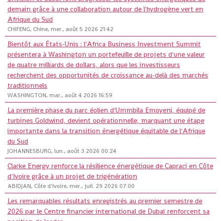
demain grâce à une collaboration autour de l'hydrogène vert en
Afrique du Sud
CHIFENG, Chine, mer., août 5 2026 21:42
Bientôt aux États-Unis : l'Africa Business Investment Summit
présentera à Washington un portefeuille de projets d'une valeur
de quatre milliards de dollars, alors que les investisseurs
recherchent des opportunités de croissance au-delà des marchés
traditionnels
WASHINGTON, mar., août 4 2026 16:59
La première phase du parc éolien d'Ummbila Emoyeni, équipé de
turbines Goldwind, devient opérationnelle, marquant une étape
importante dans la transition énergétique équitable de l'Afrique
du Sud
JOHANNESBURG, lun., août 3 2026 00:24
Clarke Energy renforce la résilience énergétique de Capraci en Côte
d'Ivoire grâce à un projet de trigénération
ABIDJAN, Côte d'Ivoire, mer., juil. 29 2026 07:00
Les remarquables résultats enregistrés au premier semestre de
2026 par le Centre financier international de Dubaï renforcent sa