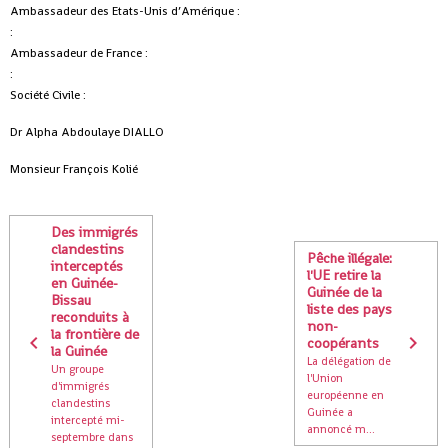
Ambassadeur des Etats-Unis d’Amérique :
:
Ambassadeur de France :
:
Société Civile :
Dr Alpha Abdoulaye DIALLO
Monsieur François Kolié
Des immigrés
clandestins
Pêche illégale:
interceptés
l'UE retire la
en Guinée-
Guinée de la
Bissau
liste des pays
reconduits à
non-
la frontière de
coopérants
la Guinée
La délégation de
Un groupe
l'Union
d'immigrés
européenne en
clandestins
Guinée a
intercepté mi-
annoncé m...
septembre dans