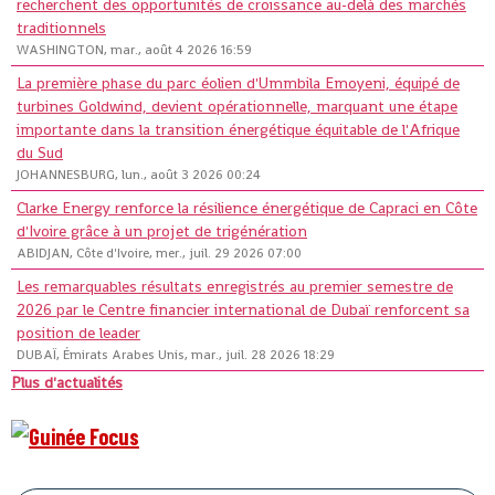
recherchent des opportunités de croissance au-delà des marchés
traditionnels
WASHINGTON, mar., août 4 2026 16:59
La première phase du parc éolien d'Ummbila Emoyeni, équipé de
turbines Goldwind, devient opérationnelle, marquant une étape
importante dans la transition énergétique équitable de l'Afrique
du Sud
JOHANNESBURG, lun., août 3 2026 00:24
Clarke Energy renforce la résilience énergétique de Capraci en Côte
d'Ivoire grâce à un projet de trigénération
ABIDJAN, Côte d'Ivoire, mer., juil. 29 2026 07:00
Les remarquables résultats enregistrés au premier semestre de
2026 par le Centre financier international de Dubaï renforcent sa
position de leader
DUBAÏ, Émirats Arabes Unis, mar., juil. 28 2026 18:29
Plus d'actualités