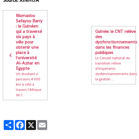
Source: XINHUA
Mamadou
Safayou Barry
: le Guinéen
qui a traversé
Guinée: le CNT relève
six pays à
des
vélo pour
dysfonctionnements
obtenir une
dans les finances
place à
publiques
l'université
Le Conseil national de
Al-Azhar en
transition relève
Egypte
d'importants
Un étudiant a
dysfonctionnements dans
parcouru 4 000
la gestion ...
km à vélo à
travers l'Afrique
de l'...
Partager
Facebook
X
Email