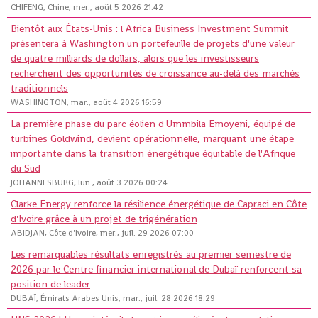
CHIFENG, Chine, mer., août 5 2026 21:42
Bientôt aux États-Unis : l'Africa Business Investment Summit
présentera à Washington un portefeuille de projets d'une valeur
de quatre milliards de dollars, alors que les investisseurs
recherchent des opportunités de croissance au-delà des marchés
traditionnels
WASHINGTON, mar., août 4 2026 16:59
La première phase du parc éolien d'Ummbila Emoyeni, équipé de
turbines Goldwind, devient opérationnelle, marquant une étape
importante dans la transition énergétique équitable de l'Afrique
du Sud
JOHANNESBURG, lun., août 3 2026 00:24
Clarke Energy renforce la résilience énergétique de Capraci en Côte
d'Ivoire grâce à un projet de trigénération
ABIDJAN, Côte d'Ivoire, mer., juil. 29 2026 07:00
Les remarquables résultats enregistrés au premier semestre de
2026 par le Centre financier international de Dubaï renforcent sa
position de leader
DUBAÏ, Émirats Arabes Unis, mar., juil. 28 2026 18:29