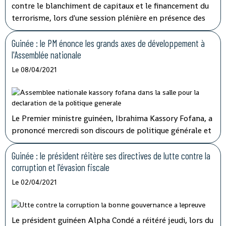
contre le blanchiment de capitaux et le financement du
terrorisme, lors d'une session plénière en présence des
membres du gouvernement.
Guinée : le PM énonce les grands axes de développement à
l'Assemblée nationale
Le 08/04/2021
Le Premier ministre guinéen, Ibrahima Kassory Fofana, a
prononcé mercredi son discours de politique générale et
d'orientation devant les 108 députés présents sur les 114
que compte l'hémicycle guinéen.
Guinée : le président réitère ses directives de lutte contre la
corruption et l'évasion fiscale
Le 02/04/2021
Le président guinéen Alpha Condé a réitéré jeudi, lors du