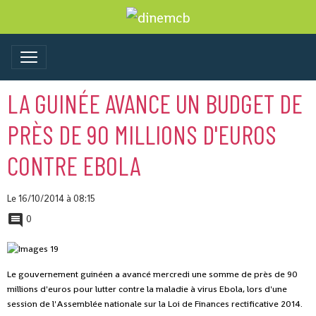
LA GUINÉE AVANCE UN BUDGET DE
PRÈS DE 90 MILLIONS D'EUROS
CONTRE EBOLA
Le 16/10/2014
à 08:15
0
Le gouvernement guinéen a avancé mercredi une somme de près de 90
millions d'euros pour lutter contre la maladie à virus Ebola, lors d'une
session de l'Assemblée nationale sur la Loi de Finances rectificative 2014.