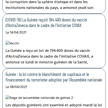
la corruption dans la sphère étatique et dans les
institutions nationales du pays, a annoncé jeudi son
porte-parole, Aboubacar Sylla.
Lors de la session
ordinaire du conseil des ministres tenu par
(COVID-19) La Guinée reçoit 194.400 doses du vaccin
visioconférence, le président Alpha Condé a insisté sur
d'AstraZeneca dans le cadre de l'initiative COVAX
''la cohérence et la complémentarité qui doivent
Le 14/04/2021
caractériser les activités des structures impliquées'' dans
les opérations de lutte contre la corruption.
La Guinée a reçu un lot de 194.400 doses du vaccin
d'AstraZeneca dans le cadre de l'initiative COVAX, a
annoncé ce lundi le ministre guinéen de la Santé,
médécin général Rémy Lamah à la radio nationale.
Guinée : la loi contre le blanchiment de capitaux et le
financement du terrorisme adoptée par l'Assemblée nationale
Le 08/04/2021
Les députés guinéens ont examiné et adopté mardi la loi