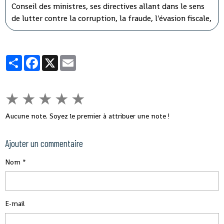
Conseil des ministres, ses directives allant dans le sens
de lutter contre la corruption, la fraude, l'évasion fiscale,
le népotisme, le laisser-aller et tous ces fléaux qui
gangrènent l'administration et empêchent le
développement rapide de son pays.
Partager
Facebook
X
Email
★
★
★
★
★
Aucune note. Soyez le premier à attribuer une note !
Ajouter un commentaire
Nom
E-mail