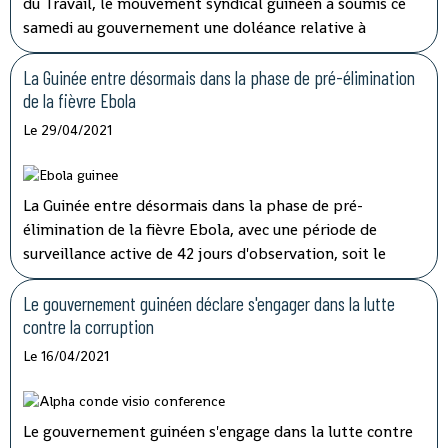
du Travail, le mouvement syndical guinéen a soumis ce
samedi au gouvernement une doléance relative à
l'augmentation de salaire et de pension de retraite.
La Guinée entre désormais dans la phase de pré-élimination
de la fièvre Ebola
Le 29/04/2021
La Guinée entre désormais dans la phase de pré-
élimination de la fièvre Ebola, avec une période de
surveillance active de 42 jours d'observation, soit le
double de la période d'incubation du virus, a indiqué
mardi à la télévision nationale, Sory Condé, chargé des
Le gouvernement guinéen déclare s'engager dans la lutte
études au département surveillance à l'Agence nationale
contre la corruption
de sécurité sanitaire (ANSS).
Le 16/04/2021
Le gouvernement guinéen s'engage dans la lutte contre