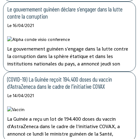
double de la période d'incubation du virus, a indiqué
mardi à la télévision nationale, Sory Condé, chargé des
Le gouvernement guinéen déclare s'engager dans la lutte
études au département surveillance à l'Agence nationale
contre la corruption
de sécurité sanitaire (ANSS).
Le 16/04/2021
Le gouvernement guinéen s'engage dans la lutte contre
la corruption dans la sphère étatique et dans les
institutions nationales du pays, a annoncé jeudi son
porte-parole, Aboubacar Sylla.
Lors de la session
ordinaire du conseil des ministres tenu par
(COVID-19) La Guinée reçoit 194.400 doses du vaccin
visioconférence, le président Alpha Condé a insisté sur
d'AstraZeneca dans le cadre de l'initiative COVAX
''la cohérence et la complémentarité qui doivent
Le 14/04/2021
caractériser les activités des structures impliquées'' dans
les opérations de lutte contre la corruption.
La Guinée a reçu un lot de 194.400 doses du vaccin
d'AstraZeneca dans le cadre de l'initiative COVAX, a
annoncé ce lundi le ministre guinéen de la Santé,