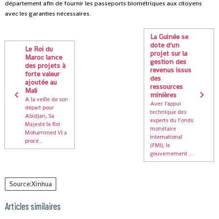
département afin de fournir les passeports biométriques aux citoyens
avec les garanties nécessaires.
La Guinée se
dote d'un
Le Roi du
projet sur la
Maroc lance
gestion des
des projets à
revenus issus
forte valeur
des
ajoutée au
ressources
Mali
minières
A la veille de son
Avec l'appui
départ pour
technique des
Abidjan, Sa
experts du Fonds
Majesté le Roi
monétaire
Mohammed VI a
international
procé...
(FMI), le
gouvernement ...
Source:Xinhua
Articles similaires