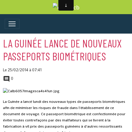
LA GUINÉE LANCE DE NOUVEAUX
PASSEPORTS BIOMÉTRIQUES
Le 25/02/2014
à 07:41
0
La Guinée a lancé lundi des nouveaux types de passeports biométriques
afin de minimiser les risques de fraude dans l'établissement de ce
document de voyage.
Ce passeport biométrique est confectionnée pour
éviter toutes contrefaçons par des malfaiteurs qui se livrent à la
fabrication à vil prix des passeports guinéens à d'autres ressortissants