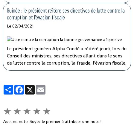
d'orientation devant les 108 députés présents sur les 114
que compte l'hémicycle guinéen.
Guinée : le président réitère ses directives de lutte contre la
corruption et l'évasion fiscale
Le 02/04/2021
Le président guinéen Alpha Condé a réitéré jeudi, lors du
Conseil des ministres, ses directives allant dans le sens
de lutter contre la corruption, la fraude, l'évasion fiscale,
le népotisme, le laisser-aller et tous ces fléaux qui
gangrènent l'administration et empêchent le
développement rapide de son pays.
Partager
Facebook
X
Email
★
★
★
★
★
Aucune note. Soyez le premier à attribuer une note !