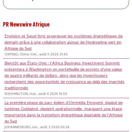
PR Newswire Afrique
Envision et Sasol font progresser les systèmes énergétiques de
demain grâce à une collaboration autour de l'hydrogène vert en
Afrique du Sud
CHIFENG, Chine, mer., août 5 2026 21:42
Bientôt aux États-Unis : l'Africa Business Investment Summit
présentera à Washington un portefeuille de projets d'une valeur
de quatre milliards de dollars, alors que les investisseurs
recherchent des opportunités de croissance au-delà des marchés
traditionnels
WASHINGTON, mar., août 4 2026 16:59
La première phase du parc éolien d'Ummbila Emoyeni, équipé de
turbines Goldwind, devient opérationnelle, marquant une étape
importante dans la transition énergétique équitable de l'Afrique
du Sud
JOHANNESBURG, lun., août 3 2026 00:24