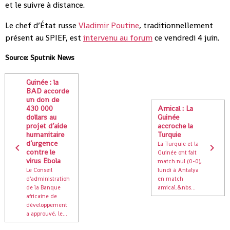
et le suivre à distance.
Le chef d’État russe
Vladimir Poutine
, traditionnellement
présent au SPIEF, est
intervenu au forum
ce vendredi 4 juin.
Source: Sputnik News
Guinée : la
BAD accorde
un don de
430 000
Amical : La
dollars au
Guinée
projet d’aide
accroche la
humanitaire
Turquie
d’urgence
La Turquie et la
contre le
Guinée ont fait
virus Ebola
match nul (0-0),
Le Conseil
lundi à Antalya
d'administration
en match
de la Banque
amical.&nbs...
africaine de
développement
a approuvé, le...