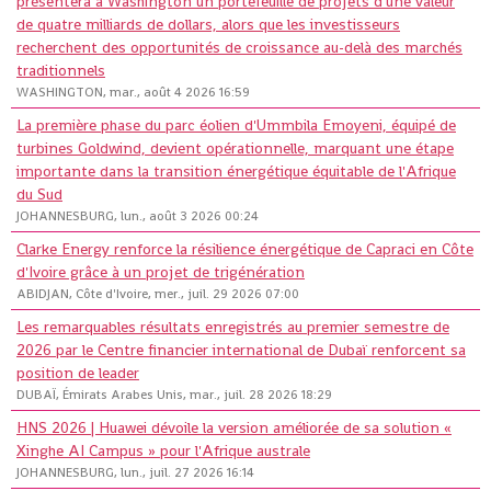
présentera à Washington un portefeuille de projets d'une valeur
de quatre milliards de dollars, alors que les investisseurs
recherchent des opportunités de croissance au-delà des marchés
traditionnels
WASHINGTON, mar., août 4 2026 16:59
La première phase du parc éolien d'Ummbila Emoyeni, équipé de
turbines Goldwind, devient opérationnelle, marquant une étape
importante dans la transition énergétique équitable de l'Afrique
du Sud
JOHANNESBURG, lun., août 3 2026 00:24
Clarke Energy renforce la résilience énergétique de Capraci en Côte
d'Ivoire grâce à un projet de trigénération
ABIDJAN, Côte d'Ivoire, mer., juil. 29 2026 07:00
Les remarquables résultats enregistrés au premier semestre de
2026 par le Centre financier international de Dubaï renforcent sa
position de leader
DUBAÏ, Émirats Arabes Unis, mar., juil. 28 2026 18:29
HNS 2026 | Huawei dévoile la version améliorée de sa solution «
Xinghe AI Campus » pour l'Afrique australe
JOHANNESBURG, lun., juil. 27 2026 16:14