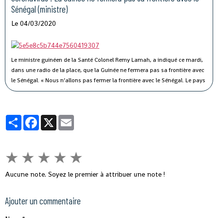
Sénégal (ministre)
Le 04/03/2020
Le ministre guinéen de la Santé Colonel Remy Lamah, a indiqué ce mardi,
dans une radio de la place, que la Guinée ne fermera pas sa frontière avec
le Sénégal.
« Nous n’allons pas fermer la frontière avec le Sénégal. Le pays
est signataire du règlement sanitaire international. Ce n’est pas parce que
le Sénégal avait fermé sa frontière pendant Ebola, que nous allons aussi
fermer la nôtre », a-t-il souligné, tout en indiquant que des mesures sont
Partager
Facebook
X
Email
prises pour éviter ce virus en Guinée.
★
★
★
★
★
Aucune note. Soyez le premier à attribuer une note !
Ajouter un commentaire