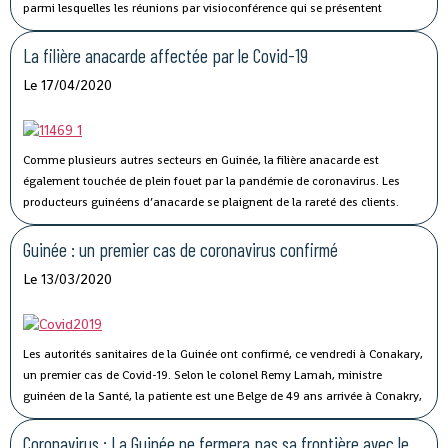
parmi lesquelles les réunions par visioconférence qui se présentent
comme un véritable défi technologique pour les autorités guinéennes.
La filière anacarde affectée par le Covid-19
Le 17/04/2020
Comme plusieurs autres secteurs en Guinée, la filière anacarde est
également touchée de plein fouet par la pandémie de coronavirus.
Les
producteurs guinéens d’anacarde se plaignent de la rareté des clients.
Lancée le 02 avril dernier, par le ministère du Commerce, la campagne de
commercialisation de l’anacarde n’a pas connu son affluence habituelle à
Guinée : un premier cas de coronavirus confirmé
cause de la crise sanitaire qui secoue le monde.
Le 13/03/2020
Les autorités sanitaires de la Guinée ont confirmé, ce vendredi à Conakary,
un premier cas de Covid-19.
Selon le colonel Remy Lamah, ministre
guinéen de la Santé, la patiente est une Belge de 49 ans arrivée à Conakry,
il y a une semaine. « Elle a été conduite et isolée au Centre de traitement de
Nongo », a-t-il indiqué.
Coronavirus : La Guinée ne fermera pas sa frontière avec le