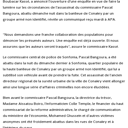
Boubacar Kassé, a annoncé l’ouverture d’une enquête en vue de faire la
lumière sur les circonstances de l’assassinat du commissaire Pascal
Bangoura, abattu dimanche nuit dans la banlieue de Conakry par un
groupe armé non identifié, révèle un communiqué reçu mardi à APA.
''Nous demandons une franche collaboration des populations pour
dénoncer les présumés auteurs. Une enquête est déjà ouverte. Et nous
assurons que les auteurs seront traqués'', assure le commissaire Kassé.
Le commissaire central de police de Sonfonia, Pascal Bangoura, a été
abattu dans la nuit du dimanche dernier à Sonfonia, quartier populaire de
la haute banlieue de Conakry par un groupe armé non identifié, qui lui a
subtilisé son véhicule avant de prendre la fuite. Cet assassinat de l'ancien
directeur régional de la sureté urbaine de la ville de Conakry vient allonger
ainsi une longue série d'affaires criminelles non encore élucidées.
Bien avant le commissaire Pascal Bangoura, la directrice du trésor,
Madame Aissatou Boiro, l'informaticien Colle Temple, le financier du haut
commissariat de la reforme administrative, le chargé de communication
du ministère de l'économie, Mohamed Ghussein et d'autres victimes
anonymes ont été froidement abattus dans les rues de Conakry et à
l'intérieur du pays.