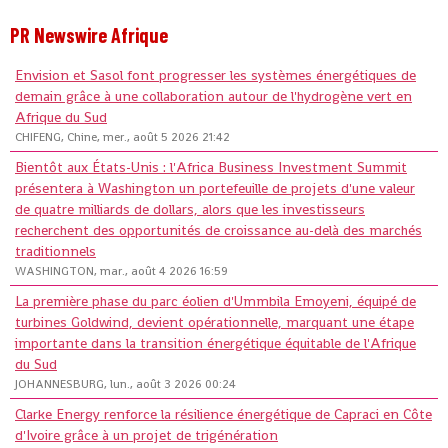
PR Newswire Afrique
Envision et Sasol font progresser les systèmes énergétiques de
demain grâce à une collaboration autour de l'hydrogène vert en
Afrique du Sud
CHIFENG, Chine, mer., août 5 2026 21:42
Bientôt aux États-Unis : l'Africa Business Investment Summit
présentera à Washington un portefeuille de projets d'une valeur
de quatre milliards de dollars, alors que les investisseurs
recherchent des opportunités de croissance au-delà des marchés
traditionnels
WASHINGTON, mar., août 4 2026 16:59
La première phase du parc éolien d'Ummbila Emoyeni, équipé de
turbines Goldwind, devient opérationnelle, marquant une étape
importante dans la transition énergétique équitable de l'Afrique
du Sud
JOHANNESBURG, lun., août 3 2026 00:24
Clarke Energy renforce la résilience énergétique de Capraci en Côte
d'Ivoire grâce à un projet de trigénération