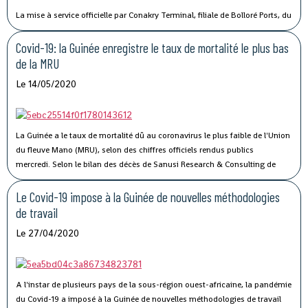
La mise à service officielle par Conakry Terminal, filiale de Bolloré Ports, du
port sec de Kagbelen, permettra « l’amélioration des performances et la
compétitivité du Port Autonome de Conakry ».« Le développement du port
Covid-19: la Guinée enregistre le taux de mortalité le plus bas
sec de Kagbelen répond au double défi de la gestion optimale des espaces
de la MRU
de stockage du terminal à conteneurs et de la célérité des services de
Le 14/05/2020
livraison des véhicules. En complément des nouveaux portiques de parc
que Conakry Terminal vient de mettre en service, ce nouveau port sec
permettra l’amélioration des performances et la compétitivité du Port
Autonome de Conakry, », a déclaré Madame Traoré Tahirou Barry,
La Guinée a le taux de mortalité dû au coronavirus le plus faible de l'Union
Directrice générale de Conakry Terminal.
du fleuve Mano (MRU), selon des chiffres officiels rendus publics
mercredi.
Selon le bilan des décès de Sanusi Research & Consulting de
l’Union, qui regroupe la Côte d’Ivoire, la Guinée, le Libéria et la Sierra Leone,
73 personnes ont succombé au Covid-19.
Le Covid-19 impose à la Guinée de nouvelles méthodologies
de travail
Le 27/04/2020
A l'instar de plusieurs pays de la sous-région ouest-africaine, la pandémie
du Covid-19 a imposé à la Guinée de nouvelles méthodologies de travail