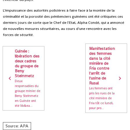
L'impuissance des autorités policières à faire face à la montée de la
criminalité et la porosité des pénitenciers guinéens ont été critiquées ces
derniers jours de sorte que le Chef de l'Etat, Alpha Condé, qui a annoncé
de nouvelles mesures sécuritaires, au cours d'une rencontre avec les
forces de sécurité.
Manifestation
Guinée :
des femmes
libération des
dans la cité
deux cadres
minière de
du groupe de
Fria contre
Beny
l'arrêt de
Steinmetz
l'usine de
Deux
Rusal
responsables du
Les femmes ont
groupe minier de
pris les rues de la
Beny Steinmetz
cité minière de
en Guinée ont
Fria tôt ce lundi,
été lib&ea...
pour pro...
Source: APA