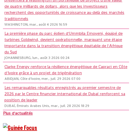
présentera à Washington un portefeuille de projets d'une valeur
de quatre milliards de dollars, alors que les investisseurs
recherchent des opportunités de croissance au-delà des marchés
traditionnels
WASHINGTON, mar., août 4 2026 16:59
La première phase du parc éolien d'Ummbila Emoyeni, équipé de
turbines Goldwind, devient opérationnelle, marquant une étape
importante dans la transition énergétique équitable de l'Afrique
du Sud
JOHANNESBURG, lun., août 3 2026 00:24
Clarke Energy renforce la résilience énergétique de Capraci en Côte
d'Ivoire grâce à un projet de trigénération
ABIDJAN, Côte d'Ivoire, mer., juil. 29 2026 07:00
Les remarquables résultats enregistrés au premier semestre de
2026 par le Centre financier international de Dubaï renforcent sa
position de leader
DUBAÏ, Émirats Arabes Unis, mar., juil. 28 2026 18:29
Plus d'actualités