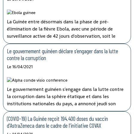
La Guinée entre désormais dans la phase de pré-
élimination de la fièvre Ebola, avec une période de
surveillance active de 42 jours d'observation, soit le
double de la période d'incubation du virus, a indiqué
mardi à la télévision nationale, Sory Condé, chargé des
Le gouvernement guinéen déclare s'engager dans la lutte
études au département surveillance à l'Agence nationale
contre la corruption
de sécurité sanitaire (ANSS).
Le 16/04/2021
Le gouvernement guinéen s'engage dans la lutte contre
la corruption dans la sphère étatique et dans les
institutions nationales du pays, a annoncé jeudi son
porte-parole, Aboubacar Sylla.
Lors de la session
ordinaire du conseil des ministres tenu par
(COVID-19) La Guinée reçoit 194.400 doses du vaccin
visioconférence, le président Alpha Condé a insisté sur
d'AstraZeneca dans le cadre de l'initiative COVAX
''la cohérence et la complémentarité qui doivent