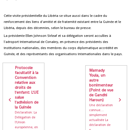
Cette visite présidentielle du Libéria se situe aussi dans le cadre du
renforcement des liens d'amitié et de fraternité existant entre la Guinée et le
Libéria, depuis des décennies, selon le bureau de presse.
La présidente Ellen Johnson Sirleaf et sa délégation seront accullies à
l'aéroport international de Conakry, en présence des présidents des
institutions nationales, des membres du corps diplomatique accrédité en
Guinée, et des représentants des organisations internationales dans le pays.
Protocole
Mamady
facultatif à la
Youla, un
Convention
autre
relative aux
bonimenteur
droits de
(Point de vue
l'enfant: L'UE
de Gandhi
salue
Haroun)
l'adhésion de
Une déclaration
la Guinée
connue…
Déclaration: La
simplement
Délégation de
actualisée La
l'Union
déclaration de
européenne, en
p...