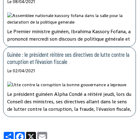
Le 08/04/2021
Le Premier ministre guinéen, Ibrahima Kassory Fofana, a
prononcé mercredi son discours de politique générale et
d'orientation devant les 108 députés présents sur les 114
que compte l'hémicycle guinéen.
Guinée : le président réitère ses directives de lutte contre la
corruption et l'évasion fiscale
Le 02/04/2021
Le président guinéen Alpha Condé a réitéré jeudi, lors du
Conseil des ministres, ses directives allant dans le sens
de lutter contre la corruption, la fraude, l'évasion fiscale,
le népotisme, le laisser-aller et tous ces fléaux qui
gangrènent l'administration et empêchent le
développement rapide de son pays.
Partager
Facebook
X
Email