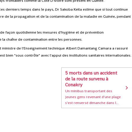
ys frontaliers comme la Côte D'Ivoire sont présent en Guinée.
es derniers temps dans le pays, Dr Sakoba Keita estime que si tout continue
oire de la propagation et de la contamination de la maladie en Guinée, pendant
r de façon quotidienne les mesures d'hygiène et de prévention
 la chaîne de contamination entre les personnes.
et ministre de l'Enseignement technique Albert Damantang Camara a rassuré
st bien "sous contrôle" avec l'appui des institutions sanitaires internationales.
5 morts dans un accident
de la route survenu à
Conakry
Un minibus transportant des
jeunes gens revenant d'une plage
s'est renversé dimanche dans l...