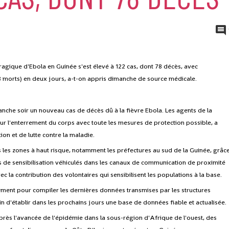
ragique d'Ebola en Guinée s'est élevé à 122 cas, dont 78 décès, avec
8 morts) en deux jours, a-t-on appris dimanche de source médicale.
anche soir un nouveau cas de décès dû à la fièvre Ebola. Les agents de la
r l'enterrement du corps avec toute les mesures de protection possible, a
ion et de lutte contre la maladie.
s les zones à haut risque, notamment les préfectures au sud de la Guinée, grâc
 de sensibilisation véhiculés dans les canaux de communication de proximité
c la contribution des volontaires qui sensibilisent les populations à la base.
ement pour compiler les dernières données transmises par les structures
fin d'établir dans les prochains jours une base de données fiable et actualisée.
s près l'avancée de l'épidémie dans la sous-région d'Afrique de l'ouest, des