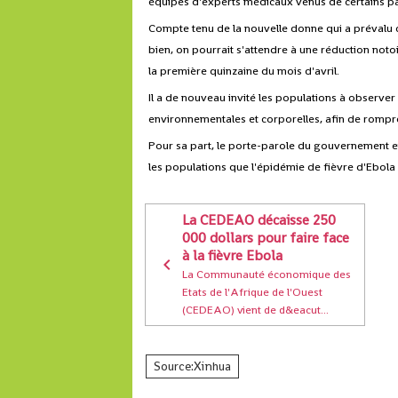
équipes d'experts médicaux venus de certains pa
Compte tenu de la nouvelle donne qui a prévalu c
bien, on pourrait s'attendre à une réduction not
la première quinzaine du mois d'avril.
Il a de nouveau invité les populations à observe
environnementales et corporelles, afin de rompre
Pour sa part, le porte-parole du gouvernement 
les populations que l'épidémie de fièvre d'Ebola e
La CEDEAO décaisse 250
000 dollars pour faire face
à la fièvre Ebola
La Communauté économique des
Etats de l'Afrique de l'Ouest
(CEDEAO) vient de d&eacut...
Source:Xinhua