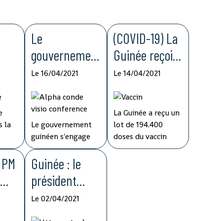
Le
(COVID-19) La
gouvernemen
Guinée reçoit
t guinéen
194.400 doses
Le 16/04/2021
Le 14/04/2021
ase
déclare
du vaccin
s'engager
d'AstraZeneca
e
La Guinée a reçu un
n de
dans la lutte
dans le cadre
 la
Le gouvernement
lot de 194.400
bola
contre la
de l'initiative
guinéen s'engage
doses du vaccin
 la
dans la lutte contre
d'AstraZeneca dans
corruption
COVAX
vec
e PM
la corruption dans
Guinée : le
le cadre de
e
la sphère étatique
l'initiative COVAX,
s
président
tive
et dans les
a annoncé ce lundi
es
réitère ses
institutions
le ministre guinéen
Le 02/04/2021
 soit
nationales du pays,
de la Santé,
directives de
a
a annoncé jeudi son
médécin général