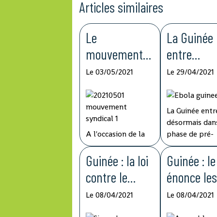
Articles similaires
Le
La Guinée
mouvement
entre
syndical
désormais
Le 03/05/2021
Le 29/04/2021
demande une
dans la ph
augmentation
de pré-
La Guinée entr
des salaire et
éliminatio
désormais dans
de pension de
la fièvre E
A l'occasion de la
phase de pré-
célébration de la
élimination de
retraite
fête internationale
Guinée : la loi
fièvre Ebola, a
Guinée : l
du Travail, le
une période d
contre le
énonce le
mouvement
surveillance ac
blanchiment
grands ax
syndical guinéen a
de 42 jours
Le 08/04/2021
Le 08/04/2021
soumis ce samedi
d'observation,
de capitaux et
de
au gouvernement
le double de l