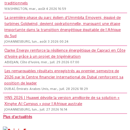
traditionnels
WASHINGTON, mar., août 4 2026 16:59
La première phase du parc éolien d'Ummbila Emoyeni, équipé de
turbines Goldwind, devient opérationnelle, marquant une étape
importante dans la transition énergétique équitable de l'Afrique
du Sud
JOHANNESBURG, lun., août 3 2026 00:24
Clarke Energy renforce la résilience énergétique de Capraci en Côte
d'Ivoire grâce à un projet de trigénération
ABIDJAN, Côte d'Ivoire, mer., juil. 29 2026 07:00
Les remarquables résultats enregistrés au premier semestre de
2026 par le Centre financier international de Dubaï renforcent sa
position de leader
DUBAÏ, Émirats Arabes Unis, mar., juil. 28 2026 18:29
HNS 2026 | Huawei dévoile la version améliorée de sa solution «
Xinghe AI Campus » pour l'Afrique australe
JOHANNESBURG, lun., juil. 27 2026 16:14
Plus d'actualités