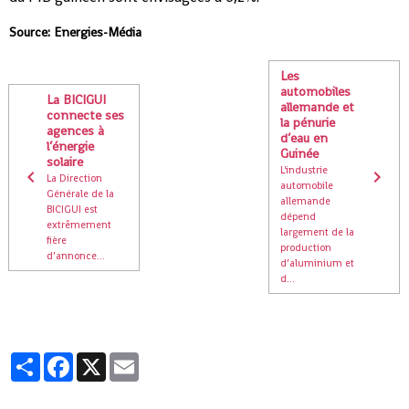
Source: Energies-Média
Les
automobiles
La BICIGUI
allemande et
connecte ses
la pénurie
agences à
d’eau en
l’énergie
Guinée
solaire
L'industrie
La Direction
automobile
Générale de la
allemande
BICIGUI est
dépend
extrêmement
largement de la
fière
production
d’annonce...
d’aluminium et
d...
Partager
Facebook
X
Email