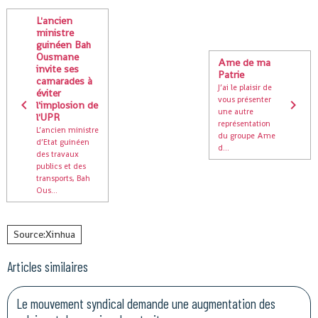
L'ancien
ministre
guinéen Bah
Ousmane
Ame de ma
invite ses
camarades à
J’ai le plaisir de
éviter
vous présenter
l'implosion de
une autre
l'UPR
représentation
L’ancien ministre
du groupe Ame
d’Etat guinéen
d...
des travaux
publics et des
transports, Bah
Ous...
Source:Xinhua
Articles similaires
Le mouvement syndical demande une augmentation des