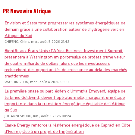
PR Newswire Afrique
Envision et Sasol font progresser les systèmes énergétiques de
demain grâce à une collaboration autour de l'hydrogène vert en
Afrique du Sud
CHIFENG, Chine, mer., août 5 2026 21:42
Bientôt aux États-Unis : l'Africa Business Investment Summit
présentera à Washington un portefeuille de projets d'une valeur
de quatre milliards de dollars, alors que les investisseurs
recherchent des opportunités de croissance au-delà des marchés
traditionnels
WASHINGTON, mar., août 4 2026 16:59
La première phase du parc éolien d'Ummbila Emoyeni, équipé de
turbines Goldwind, devient opérationnelle, marquant une étape
importante dans la transition énergétique équitable de l'Afrique
du Sud
JOHANNESBURG, lun., août 3 2026 00:24
Clarke Energy renforce la résilience énergétique de Capraci en Côte
d'Ivoire grâce à un projet de trigénération