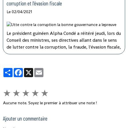
corruption et l'évasion fiscale
Le 02/04/2021
Le président guinéen Alpha Condé a réitéré jeudi, lors du
Conseil des ministres, ses directives allant dans le sens
de lutter contre la corruption, la fraude, l'évasion fiscale,
le népotisme, le laisser-aller et tous ces fléaux qui
gangrènent l'administration et empêchent le
développement rapide de son pays.
Partager
Facebook
X
Email
★
★
★
★
★
Aucune note. Soyez le premier à attribuer une note !
Ajouter un commentaire