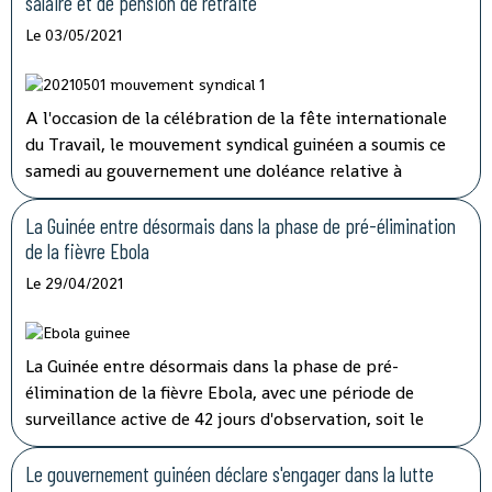
salaire et de pension de retraite
Le 03/05/2021
A l'occasion de la célébration de la fête internationale
du Travail, le mouvement syndical guinéen a soumis ce
samedi au gouvernement une doléance relative à
l'augmentation de salaire et de pension de retraite.
La Guinée entre désormais dans la phase de pré-élimination
de la fièvre Ebola
Le 29/04/2021
La Guinée entre désormais dans la phase de pré-
élimination de la fièvre Ebola, avec une période de
surveillance active de 42 jours d'observation, soit le
double de la période d'incubation du virus, a indiqué
mardi à la télévision nationale, Sory Condé, chargé des
Le gouvernement guinéen déclare s'engager dans la lutte