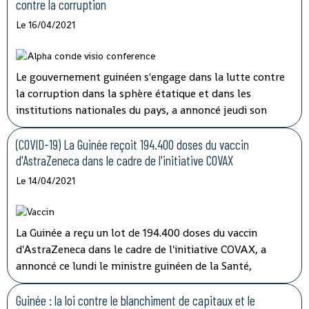
études au département surveillance à l'Agence nationale
contre la corruption
de sécurité sanitaire (ANSS).
Le 16/04/2021
Le gouvernement guinéen s'engage dans la lutte contre
la corruption dans la sphère étatique et dans les
institutions nationales du pays, a annoncé jeudi son
porte-parole, Aboubacar Sylla.
Lors de la session
ordinaire du conseil des ministres tenu par
(COVID-19) La Guinée reçoit 194.400 doses du vaccin
visioconférence, le président Alpha Condé a insisté sur
d'AstraZeneca dans le cadre de l'initiative COVAX
''la cohérence et la complémentarité qui doivent
Le 14/04/2021
caractériser les activités des structures impliquées'' dans
les opérations de lutte contre la corruption.
La Guinée a reçu un lot de 194.400 doses du vaccin
d'AstraZeneca dans le cadre de l'initiative COVAX, a
annoncé ce lundi le ministre guinéen de la Santé,
médécin général Rémy Lamah à la radio nationale.
Guinée : la loi contre le blanchiment de capitaux et le