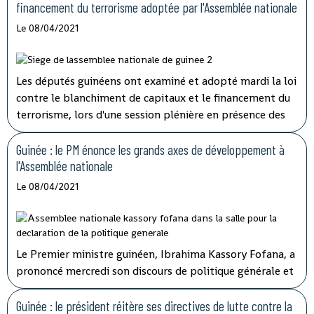
financement du terrorisme adoptée par l'Assemblée nationale
Le 08/04/2021
Les députés guinéens ont examiné et adopté mardi la loi
contre le blanchiment de capitaux et le financement du
terrorisme, lors d'une session plénière en présence des
membres du gouvernement.
Guinée : le PM énonce les grands axes de développement à
l'Assemblée nationale
Le 08/04/2021
Le Premier ministre guinéen, Ibrahima Kassory Fofana, a
prononcé mercredi son discours de politique générale et
d'orientation devant les 108 députés présents sur les 114
que compte l'hémicycle guinéen.
Guinée : le président réitère ses directives de lutte contre la