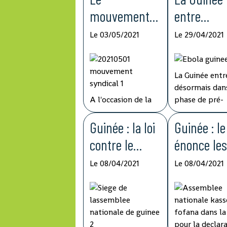
mouvement
entre
syndical
désormais
Le 03/05/2021
Le 29/04/2021
demande une
dans la ph
augmentation
de pré-
La Guinée entr
des salaire et
éliminatio
désormais dans
de pension de
la fièvre E
A l'occasion de la
phase de pré-
célébration de la
élimination de
retraite
fête internationale
Guinée : la loi
fièvre Ebola, a
Guinée : l
du Travail, le
une période d
contre le
énonce le
mouvement
surveillance ac
blanchiment
grands ax
syndical guinéen a
de 42 jours
Le 08/04/2021
Le 08/04/2021
soumis ce samedi
d'observation,
de capitaux et
de
au gouvernement
le double de l
le
développ
une doléance
période
relative à
d'incubation d
financement
nt à
l'augmentation de
virus, a indiqu