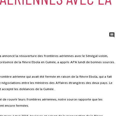
 a annoncé la réouverture des frontières aériennes avec le Sénégal voisin,
 présence de la fièvre Ebola en Guinée, a appris APA lundi de bonnes sources.
ontière aérienne qui avait été fermée en raison de la fièvre Ebola, qui a fait
de négociations entre les ministres des Affaires étrangères des deux pays. Le
nt accepté les doléances de la Guinée.
té de rouvrir leurs frontières aériennes, notre source rapporte que les
tent encore fermées.
 de mars à mai 2014, toujours en raison de la propagation de la fièvre