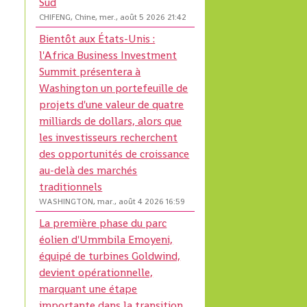
Sud
CHIFENG, Chine, mer., août 5 2026 21:42
Bientôt aux États-Unis :
l'Africa Business Investment
Summit présentera à
Washington un portefeuille de
projets d'une valeur de quatre
milliards de dollars, alors que
les investisseurs recherchent
des opportunités de croissance
au-delà des marchés
traditionnels
WASHINGTON, mar., août 4 2026 16:59
La première phase du parc
éolien d'Ummbila Emoyeni,
équipé de turbines Goldwind,
devient opérationnelle,
marquant une étape
importante dans la transition