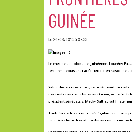
GUINÉE
Le 26/08/2014
à 07:33
Le chef de la diplomatie guinéenne, Loucény Fall,
fermées depuis le 21 août dernier en raison de la
Selon des sources sûres, cette réouverture de la fr
des centaines de victimes en Guinée, est le fruit 
président sénégalais, Macky Sall, aurait finaleme
Toutefois, si les autorités sénégalaises ont accep
frontières terrestres et maritimes communes res
La frontière entre les deux pays avait été fermée