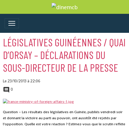
LÉGISLATIVES GUINÉENNES / QUAI
D’ORSAY – DÉCLARATIONS DU
SOUS-DIRECTEUR DE LA PRESSE
Le 23/10/2013
à 22:06
0
Question – Les résultats des législatives en Guinée, publiés vendredi soir
et donnant la victoire au parti au pouvoir, ont aussitôt été rejetés par
l’opposition. Quelle est votre réaction ? Estimez-vous que le scrutin reflète