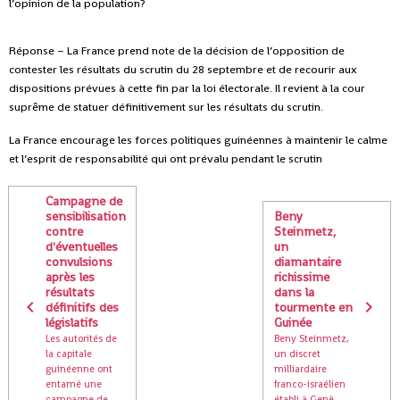
l’opinion de la population?
Réponse – La France prend note de la décision de l’opposition de
contester les résultats du scrutin du 28 septembre et de recourir aux
dispositions prévues à cette fin par la loi électorale. Il revient à la cour
suprême de statuer définitivement sur les résultats du scrutin.
La France encourage les forces politiques guinéennes à maintenir le calme
et l’esprit de responsabilité qui ont prévalu pendant le scrutin
Campagne de
sensibilisation
Beny
contre
Steinmetz,
d'éventuelles
un
convulsions
diamantaire
après les
richissime
résultats
dans la
définitifs des
tourmente en
législatifs
Guinée
Les autorités de
Beny Steinmetz,
la capitale
un discret
guinéenne ont
milliardaire
entamé une
franco-israélien
campagne de
établi à Genè...