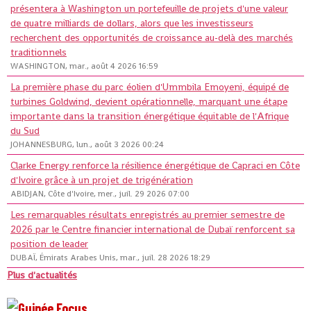
présentera à Washington un portefeuille de projets d'une valeur
de quatre milliards de dollars, alors que les investisseurs
recherchent des opportunités de croissance au-delà des marchés
traditionnels
WASHINGTON, mar., août 4 2026 16:59
La première phase du parc éolien d'Ummbila Emoyeni, équipé de
turbines Goldwind, devient opérationnelle, marquant une étape
importante dans la transition énergétique équitable de l'Afrique
du Sud
JOHANNESBURG, lun., août 3 2026 00:24
Clarke Energy renforce la résilience énergétique de Capraci en Côte
d'Ivoire grâce à un projet de trigénération
ABIDJAN, Côte d'Ivoire, mer., juil. 29 2026 07:00
Les remarquables résultats enregistrés au premier semestre de
2026 par le Centre financier international de Dubaï renforcent sa
position de leader
DUBAÏ, Émirats Arabes Unis, mar., juil. 28 2026 18:29
Plus d'actualités