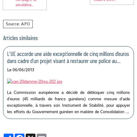
sensibilisa...
Source: APO
Articles similaires
L'UE accorde une aide exceptionnelle de cinq millions d’euros
dans cadre d'un projet visant à restaurer une police au
service de la population
Le 06/06/2013
La Commission européenne a décidé de débloquer cinq millions
d’euros (45 milliards de francs guinéens) comme mesure d’aide
exceptionnelle, à travers son Instrument de Stabilité, pour appuyer
les efforts du Gouvernement guinéen en matière de Consolidation de
l’Etat de droit, de gouvernance, de promotion des principes
démocratiques et de protection des droits humains.
Partager
Facebook
X
Email