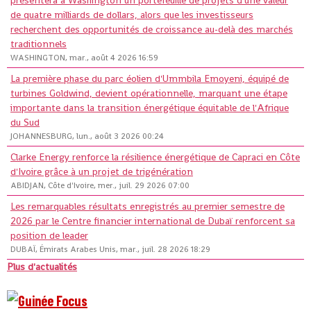
présentera à Washington un portefeuille de projets d'une valeur
de quatre milliards de dollars, alors que les investisseurs
recherchent des opportunités de croissance au-delà des marchés
traditionnels
WASHINGTON, mar., août 4 2026 16:59
La première phase du parc éolien d'Ummbila Emoyeni, équipé de
turbines Goldwind, devient opérationnelle, marquant une étape
importante dans la transition énergétique équitable de l'Afrique
du Sud
JOHANNESBURG, lun., août 3 2026 00:24
Clarke Energy renforce la résilience énergétique de Capraci en Côte
d'Ivoire grâce à un projet de trigénération
ABIDJAN, Côte d'Ivoire, mer., juil. 29 2026 07:00
Les remarquables résultats enregistrés au premier semestre de
2026 par le Centre financier international de Dubaï renforcent sa
position de leader
DUBAÏ, Émirats Arabes Unis, mar., juil. 28 2026 18:29
Plus d'actualités