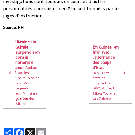
investigations sont toujours en cours et d’autres
personnalités pourraient bien être auditionnées par les
juges d’instruction.
Source: RFI
Ukraine : la
Guinée
En Guinée, en
suspend son
finir avec
consul
l'alternance
honoraire
des coups
pour fautes
d'Etat
lourdes
Depuis son
Une réunion de
premier
crise s’est tenu
dirigeant en
ce jeudi
1962, Ahmed
aumMinistère
Sékou Touré, et
guinéen des
sa célèbre p...
Affaire...
Partager
Facebook
X
Email