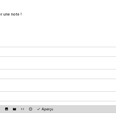
r une note !
Aperçu