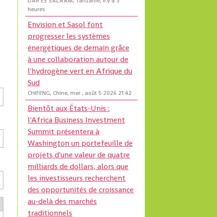
DAR ES SALAAM, Tanzanie, il y a 3
heures
Envision et Sasol font
progresser les systèmes
énergétiques de demain grâce
à une collaboration autour de
l'hydrogène vert en Afrique du
Sud
CHIFENG, Chine, mer., août 5 2026 21:42
Bientôt aux États-Unis :
l'Africa Business Investment
Summit présentera à
Washington un portefeuille de
projets d'une valeur de quatre
milliards de dollars, alors que
les investisseurs recherchent
des opportunités de croissance
au-delà des marchés
traditionnels