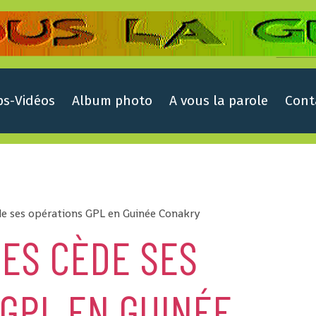
ps-Vidéos
Album photo
A vous la parole
Cont
de ses opérations GPL en Guinée Conakry
ES CÈDE SES
GPL EN GUINÉE