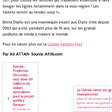
fort pour toutes les femmes qui travaillent ensemble à faire
bouger les lignes notamment dans la sous-région ! Les
talents seront au rendez-vous !».
Binta Diallo est une mannequin vivant aux États-Unis depuis
2002 qui a été, pendant plus de 10 ans, sur les grands
podiums de mode à travers le monde.
Pour en savoir plus sur la
Guinée Fashion Fest
Par Ali ATTAR- Source: Afrik.com
Guinée :
Predictive
Discovery
veut lever 60
millions de
dollars
La Guinée sème ses gr
australiens
championnes
pour le projet
https://fr.africanews.com/2
aurifère
guinee-seme-ses-graines-
Bankan
championnes/?jwsource=cl 
En Guinée, le