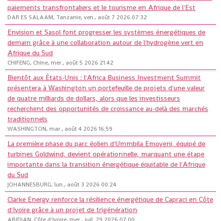
paiements transfrontaliers et le tourisme en Afrique de l'Est
DAR ES SALAAM, Tanzanie, ven., août 7 2026 07:32
Envision et Sasol font progresser les systèmes énergétiques de
demain grâce à une collaboration autour de l'hydrogène vert en
Afrique du Sud
CHIFENG, Chine, mer., août 5 2026 21:42
Bientôt aux États-Unis : l'Africa Business Investment Summit
présentera à Washington un portefeuille de projets d'une valeur
de quatre milliards de dollars, alors que les investisseurs
recherchent des opportunités de croissance au-delà des marchés
traditionnels
WASHINGTON, mar., août 4 2026 16:59
La première phase du parc éolien d'Ummbila Emoyeni, équipé de
turbines Goldwind, devient opérationnelle, marquant une étape
importante dans la transition énergétique équitable de l'Afrique
du Sud
JOHANNESBURG, lun., août 3 2026 00:24
Clarke Energy renforce la résilience énergétique de Capraci en Côte
d'Ivoire grâce à un projet de trigénération
ABIDJAN, Côte d'Ivoire, mer., juil. 29 2026 07:00