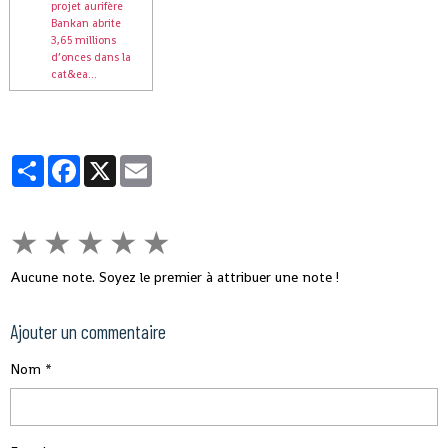
projet aurifère
Bankan abrite
3,65 millions
d’onces dans la
cat&ea...
Partager
Facebook
X
Email
★
★
★
★
★
Aucune note. Soyez le premier à attribuer une note !
Ajouter un commentaire
Nom