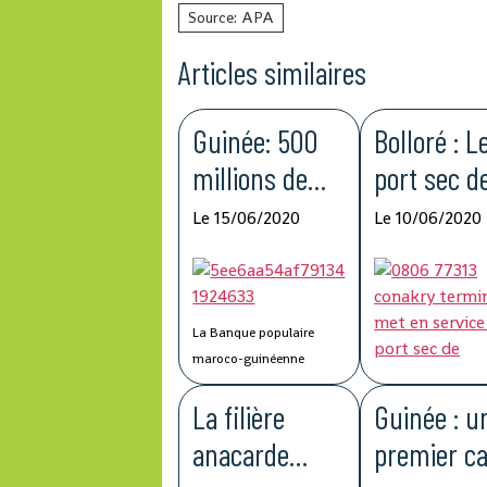
Source: APA
Articles similaires
Guinée: 500
Bolloré : L
millions de
port sec d
francs
Kagbelen 
Le 15/06/2020
Le 10/06/2020
guinéens du
améliorer 
Groupe BCP
compétitiv
pour lutter
de la chaî
La Banque populaire
contre la
logistique
maroco-guinéenne
(BPMG), une filiale de
Covid-19
La filière
Guinée : u
Groupe Banque centrale
populaire (BCP) du Maroc,
anacarde
premier c
a fait don de 500 millions