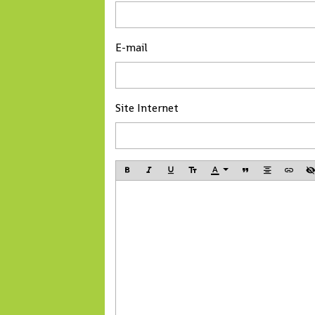
son affluence habituelle à
Terminal vient de m
cause de la crise sanitaire
en service, ce nou
qui secoue le monde.
port sec permettra
E-mail
l’amélioration des
performances et la
compétitivité du Po
Site Internet
Autonome de Conak
a déclaré Madame 
Tahirou Barry, Dire
générale de Conakr
Terminal.