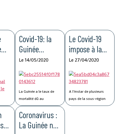
e
Covid-19: la
Le Covid-19
e
Guinée
impose à la
pour
enregistre le
Guinée de
Le 14/05/2020
Le 27/04/2020
la
taux de
nouvelles
ité
mortalité le
méthodologie
ne
plus bas de la
s de travail
La Guinée a le taux de
A l'instar de plusieurs
MRU
mortalité dû au
pays de la sous-région
coronavirus le plus faible
ouest-africaine, la
n
Coronavirus :
de l'Union du fleuve Mano
pandémie du Covid-19 a
(MRU), selon des chiffres
imposé à la Guinée de
as
La Guinée ne
officiels rendus publics
nouvelles méthodologies