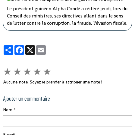
Le président guinéen Alpha Condé a réitéré jeudi, lors du
Conseil des ministres, ses directives allant dans le sens
de lutter contre la corruption, la fraude, l'évasion fiscale,
le népotisme, le laisser-aller et tous ces fléaux qui
gangrènent l'administration et empêchent le
développement rapide de son pays.
Partager
Facebook
X
Email
★
★
★
★
★
Aucune note. Soyez le premier à attribuer une note !
Ajouter un commentaire
Nom
E-mail