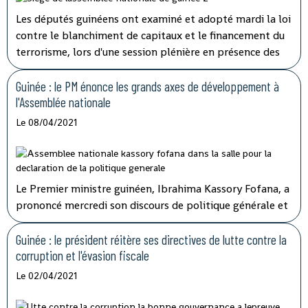
Les députés guinéens ont examiné et adopté mardi la loi
contre le blanchiment de capitaux et le financement du
terrorisme, lors d'une session plénière en présence des
membres du gouvernement.
Guinée : le PM énonce les grands axes de développement à
l'Assemblée nationale
Le 08/04/2021
Le Premier ministre guinéen, Ibrahima Kassory Fofana, a
prononcé mercredi son discours de politique générale et
d'orientation devant les 108 députés présents sur les 114
que compte l'hémicycle guinéen.
Guinée : le président réitère ses directives de lutte contre la
corruption et l'évasion fiscale
Le 02/04/2021