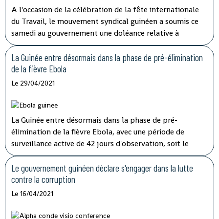
A l'occasion de la célébration de la fête internationale
du Travail, le mouvement syndical guinéen a soumis ce
samedi au gouvernement une doléance relative à
l'augmentation de salaire et de pension de retraite.
La Guinée entre désormais dans la phase de pré-élimination
de la fièvre Ebola
Le 29/04/2021
La Guinée entre désormais dans la phase de pré-
élimination de la fièvre Ebola, avec une période de
surveillance active de 42 jours d'observation, soit le
double de la période d'incubation du virus, a indiqué
mardi à la télévision nationale, Sory Condé, chargé des
Le gouvernement guinéen déclare s'engager dans la lutte
études au département surveillance à l'Agence nationale
contre la corruption
de sécurité sanitaire (ANSS).
Le 16/04/2021