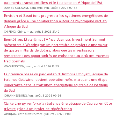
paiements transfrontaliers et le tourisme en Afrique de l'Est
DAR ES SALAAM, Tanzanie, ven., août 7 2026 07:32
Envision et Sasol font progresser les systèmes énergétiques de
demain grâce à une collaboration autour de l'hydrogène vert en
Afrique du Sud
CHIFENG, Chine, mer., août 5 2026 21:42
Bientôt aux États-Unis : l'Africa Business Investment Summit
présentera à Washington un portefeuille de projets d'une valeur
de quatre milliards de dollars, alors que les investisseurs
recherchent des opportunités de croissance au-delà des marchés
traditionnels
WASHINGTON, mar., août 4 2026 16:59
La première phase du parc éolien d'Ummbila Emoyeni, équipé de
turbines Goldwind, devient opérationnelle, marquant une étape
importante dans la transition énergétique équitable de l'Afrique
du Sud
JOHANNESBURG, lun., août 3 2026 00:24
Clarke Energy renforce la résilience énergétique de Capraci en Côte
d'Ivoire grâce à un projet de trigénération
ABIDJAN, Côte d'Ivoire, mer., juil. 29 2026 07:00