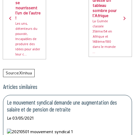
dresse un
se
tableau
nourrissent
sombre pour
l’un de l’autre
l’Afrique
!
La Guinée
Les uns,
classée
détenteurs du
35ème/54 en
pouvoir,
Afrique et
incapables de
148ème/180
produire des
dans le monde
idées pour aider
...
leur c...
Source:Xinhua
Articles similaires
Le mouvement syndical demande une augmentation des
salaire et de pension de retraite
Le 03/05/2021