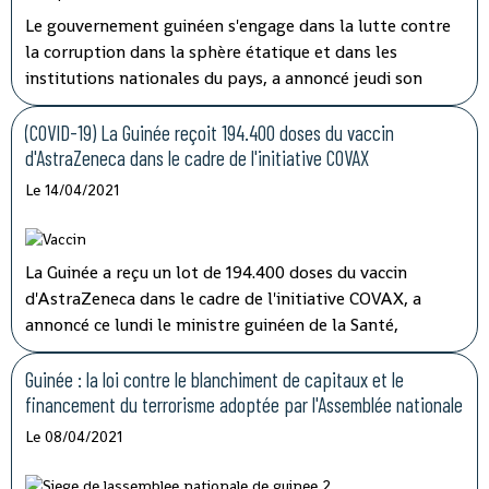
Le gouvernement guinéen s'engage dans la lutte contre
la corruption dans la sphère étatique et dans les
institutions nationales du pays, a annoncé jeudi son
porte-parole, Aboubacar Sylla.
Lors de la session
ordinaire du conseil des ministres tenu par
(COVID-19) La Guinée reçoit 194.400 doses du vaccin
visioconférence, le président Alpha Condé a insisté sur
d'AstraZeneca dans le cadre de l'initiative COVAX
''la cohérence et la complémentarité qui doivent
Le 14/04/2021
caractériser les activités des structures impliquées'' dans
les opérations de lutte contre la corruption.
La Guinée a reçu un lot de 194.400 doses du vaccin
d'AstraZeneca dans le cadre de l'initiative COVAX, a
annoncé ce lundi le ministre guinéen de la Santé,
médécin général Rémy Lamah à la radio nationale.
Guinée : la loi contre le blanchiment de capitaux et le
financement du terrorisme adoptée par l'Assemblée nationale
Le 08/04/2021