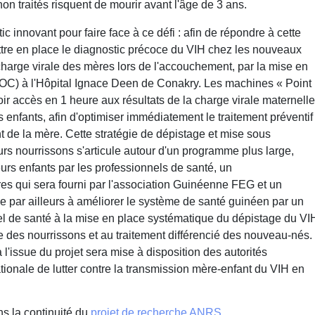
non traités risquent de mourir avant l'âge de 3 ans.
ic innovant pour faire face à ce défi
: afin de répondre à cette
ttre en place le diagnostic précoce du VIH chez les nouveaux
harge virale des mères lors de l'accouchement, par la mise en
POC) à l'Hôpital Ignace Deen de Conakry. Les machines « Point
ir accès en 1 heure aux résultats de la charge virale maternell
 enfants, afin d'optimiser immédiatement le traitement préventif
t de la mère. Cette stratégie de dépistage et mise sous
urs nourrissons s'articule autour d'un programme plus large,
eurs enfants par les professionnels de santé, un
 qui sera fourni par l'association Guinéenne FEG et un
vise par ailleurs à améliorer le système de santé guinéen par un
l de santé à la mise en place systématique du dépistage du VI
ce des nourrissons et au traitement différencié des nouveau-nés.
l'issue du projet sera mise à disposition des autorités
ationale de lutter contre la transmission mère-enfant du VIH en
ns la continuité du
projet de recherche ANRS