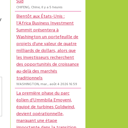
Sud
,
CHIFENG, Chine, il y a 5 heures
Bientôt aux États-Unis :
r
l'Africa Business Investment
Summit présentera à
Washington un portefeuille de
projets d'une valeur de quatre
milliards de dollars, alors que
les investisseurs recherchent
des opportunités de croissance
au-delà des marchés
traditionnels
WASHINGTON, mar., août 4 2026 16:59
La première phase du parc
éolien d'Ummbila Emoyeni,
équipé de turbines Goldwind,
devient opérationnelle,
marquant une étape
importante dans la transition