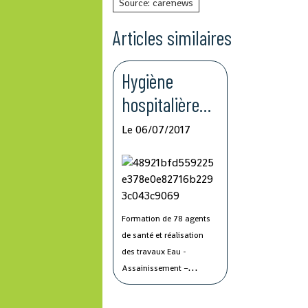
Source: carenews
Articles similaires
Hygiène
hospitalière
en Guinée
Le 06/07/2017
Formation de 78 agents
de santé et réalisation
des travaux Eau -
Assainissement –
Hygiène dans le cadre du
projet TWIN 2H financé