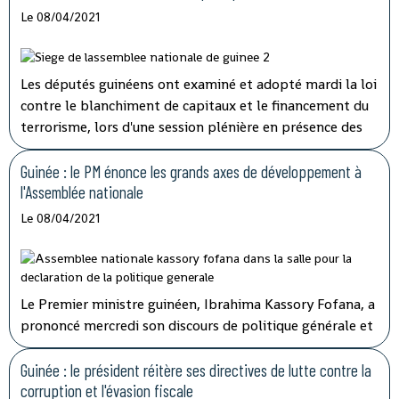
Le 08/04/2021
Les députés guinéens ont examiné et adopté mardi la loi
contre le blanchiment de capitaux et le financement du
terrorisme, lors d'une session plénière en présence des
membres du gouvernement.
Guinée : le PM énonce les grands axes de développement à
l'Assemblée nationale
Le 08/04/2021
Le Premier ministre guinéen, Ibrahima Kassory Fofana, a
prononcé mercredi son discours de politique générale et
d'orientation devant les 108 députés présents sur les 114
que compte l'hémicycle guinéen.
Guinée : le président réitère ses directives de lutte contre la
corruption et l'évasion fiscale