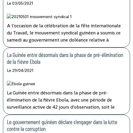
Le 03/05/2021
A l'occasion de la célébration de la fête internationale
du Travail, le mouvement syndical guinéen a soumis ce
samedi au gouvernement une doléance relative à
l'augmentation de salaire et de pension de retraite.
La Guinée entre désormais dans la phase de pré-élimination
de la fièvre Ebola
Le 29/04/2021
La Guinée entre désormais dans la phase de pré-
élimination de la fièvre Ebola, avec une période de
surveillance active de 42 jours d'observation, soit le
double de la période d'incubation du virus, a indiqué
mardi à la télévision nationale, Sory Condé, chargé des
Le gouvernement guinéen déclare s'engager dans la lutte
études au département surveillance à l'Agence nationale
contre la corruption