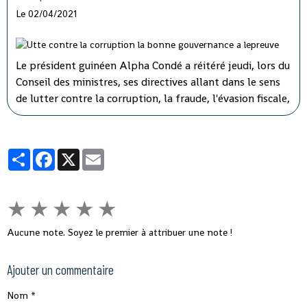
Le 02/04/2021
Le président guinéen Alpha Condé a réitéré jeudi, lors du
Conseil des ministres, ses directives allant dans le sens
de lutter contre la corruption, la fraude, l'évasion fiscale,
le népotisme, le laisser-aller et tous ces fléaux qui
gangrènent l'administration et empêchent le
développement rapide de son pays.
Partager
Facebook
X
Email
★
★
★
★
★
Aucune note. Soyez le premier à attribuer une note !
Ajouter un commentaire
Nom