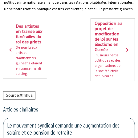
politique internationale ainsi que dans les relations bilatérales internationales.
Donc notre relation politique est très excellente", a conclu le président guinéen.
Opposition au
Des artistes
projet de
en transe aux
modification
funérailles du
de loi sur les
roi des griots
élections en
De nombreux
Guinée
artistes
Plusieurs partis
traditionnels
politiques et des
guinéens étaient
organisations de
en transe mardi
la société civile
au sièg...
ont initi&ea...
Source:Xinhua
Articles similaires
Le mouvement syndical demande une augmentation des
salaire et de pension de retraite