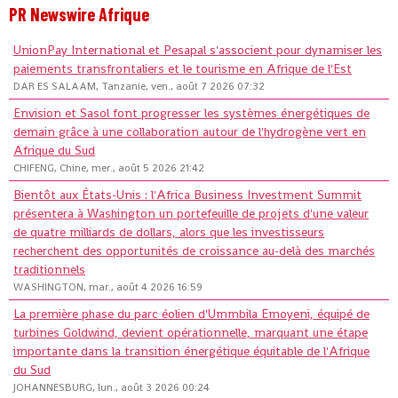
PR Newswire Afrique
UnionPay International et Pesapal s'associent pour dynamiser les
paiements transfrontaliers et le tourisme en Afrique de l'Est
DAR ES SALAAM, Tanzanie, ven., août 7 2026 07:32
Envision et Sasol font progresser les systèmes énergétiques de
demain grâce à une collaboration autour de l'hydrogène vert en
Afrique du Sud
CHIFENG, Chine, mer., août 5 2026 21:42
Bientôt aux États-Unis : l'Africa Business Investment Summit
présentera à Washington un portefeuille de projets d'une valeur
de quatre milliards de dollars, alors que les investisseurs
recherchent des opportunités de croissance au-delà des marchés
traditionnels
WASHINGTON, mar., août 4 2026 16:59
La première phase du parc éolien d'Ummbila Emoyeni, équipé de
turbines Goldwind, devient opérationnelle, marquant une étape
importante dans la transition énergétique équitable de l'Afrique
du Sud
JOHANNESBURG, lun., août 3 2026 00:24