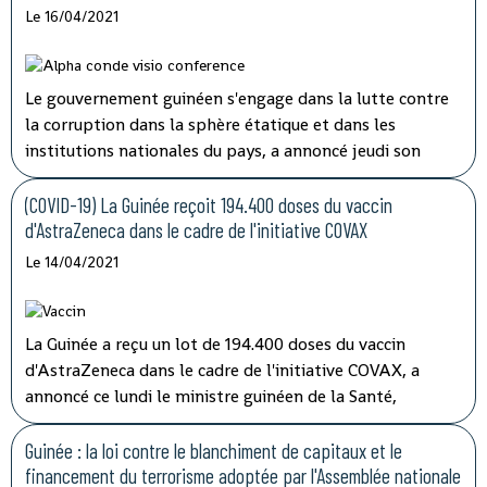
de sécurité sanitaire (ANSS).
Le 16/04/2021
Le gouvernement guinéen s'engage dans la lutte contre
la corruption dans la sphère étatique et dans les
institutions nationales du pays, a annoncé jeudi son
porte-parole, Aboubacar Sylla.
Lors de la session
ordinaire du conseil des ministres tenu par
(COVID-19) La Guinée reçoit 194.400 doses du vaccin
visioconférence, le président Alpha Condé a insisté sur
d'AstraZeneca dans le cadre de l'initiative COVAX
''la cohérence et la complémentarité qui doivent
Le 14/04/2021
caractériser les activités des structures impliquées'' dans
les opérations de lutte contre la corruption.
La Guinée a reçu un lot de 194.400 doses du vaccin
d'AstraZeneca dans le cadre de l'initiative COVAX, a
annoncé ce lundi le ministre guinéen de la Santé,
médécin général Rémy Lamah à la radio nationale.
Guinée : la loi contre le blanchiment de capitaux et le
financement du terrorisme adoptée par l'Assemblée nationale