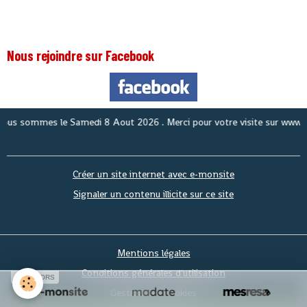
Nous rejoindre sur Facebook
ommes le
Samedi 8 Aout 2026
. Merci pour votre visite sur www.anousl
Créer un site internet avec e-monsite
Signaler un contenu illicite sur ce site
Mentions légales
Conditions générales d'utilisation
SPONSORS
Gestion des cookies