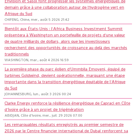
Envision et Sasol font progresser les systèmes énergétiques de
demain grâce à une collaboration autour de l'hydrogène vert en
Afrique du Sud
CHIFENG, Chine, mer., août 5 2026 21:42
Bientôt aux États-Unis : l'Africa Business Investment Summit
présentera à Washington un portefeuille de projets d'une valeur
de quatre milliards de dollars, alors que les investisseurs
recherchent des opportunités de croissance au-delà des marchés
traditionnels
WASHINGTON, mar., août 4 2026 16:59
La première phase du parc éolien d'Ummbila Emoyeni, équipé de
turbines Goldwind, devient opérationnelle, marquant une étape
importante dans la transition énergétique équitable de l'Afrique
du Sud
JOHANNESBURG, lun., août 3 2026 00:24
Clarke Energy renforce la résilience énergétique de Capraci en Côte
d'Ivoire grâce à un projet de trigénération
ABIDJAN, Côte d'Ivoire, mer., juil. 29 2026 07:00
Les remarquables résultats enregistrés au premier semestre de
2026 par le Centre financier international de Dubaï renforcent sa