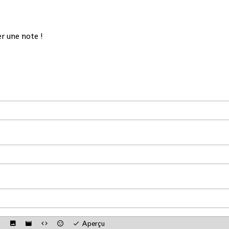
r une note !
Aperçu